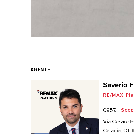
AGENTE
Saverio F
RE/MAX Pla
0957...
Scop
Via Cesare B
Catania, CT, I