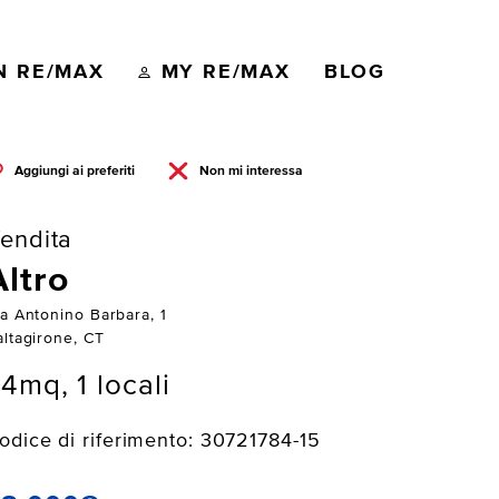
N RE/MAX
MY RE/MAX
BLOG
Aggiungi ai preferiti
Non mi interessa
endita
Altro
ia Antonino Barbara, 1
altagirone, CT
4mq, 1 locali
odice di riferimento: 30721784-15