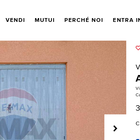
VENDI
MUTUI
PERCHÉ NOI
ENTRA I
V
V
C
3
C