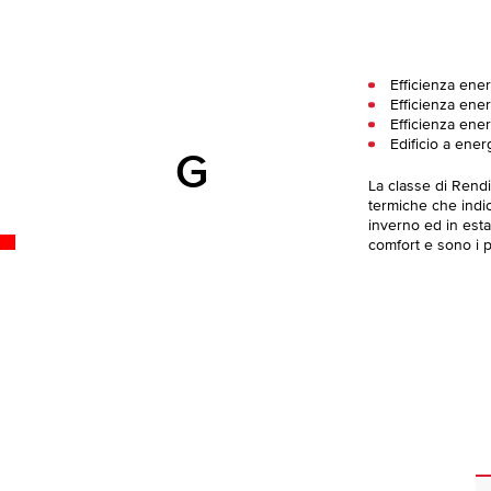
Efficienza ene
Efficienza ener
Efficienza ener
Edificio a ener
G
La classe di Rend
termiche che indica
inverno ed in esta
comfort e sono i pi