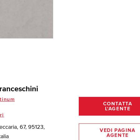
ranceschini
tinum
CONTATTA
L'AGENTE
ri
eccaria, 67, 95123,
VEDI PAGINA
AGENTE
talia