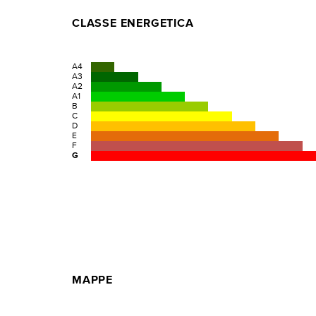
CLASSE ENERGETICA
A4
A3
A2
A1
B
C
D
E
F
G
MAPPE