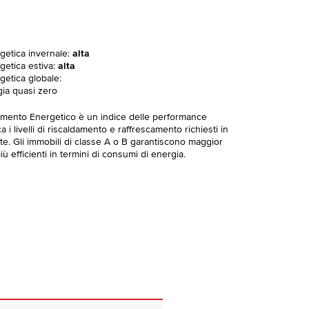
rgetica invernale:
alta
getica estiva:
alta
getica globale:
gia quasi zero
imento Energetico è un indice delle performance
 i livelli di riscaldamento e raffrescamento richiesti in
te. Gli immobili di classe A o B garantiscono maggior
ù efficienti in termini di consumi di energia.