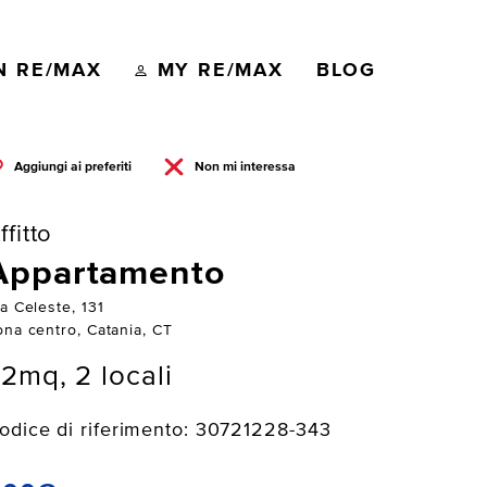
N RE/MAX
MY RE/MAX
BLOG
Aggiungi ai preferiti
Non mi interessa
ffitto
Appartamento
a Celeste, 131
ona centro, Catania, CT
2mq, 2 locali
odice di riferimento: 30721228-343