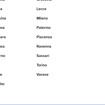
na
Lecce
sina
Milano
ova
Palermo
ara
Piacenza
usa
Ravenna
rno
Sassari
i
Torino
ne
Varese
rbo