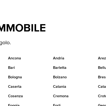
IMMOBILE
golo.
Ancona
Andria
Arez
Bari
Barletta
Bell
Bologna
Bolzano
Bres
Caserta
Catania
Cata
Cosenza
Cremona
Crot
Foggia
Forli
Gen