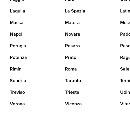
L'aquila
La Spezia
Lati
Massa
Matera
Mes
Napoli
Novara
Pad
Perugia
Pesaro
Pesc
Potenza
Prato
Rag
Rimini
Roma
Sale
Sondrio
Taranto
Tern
Treviso
Trieste
Udi
Verona
Vicenza
Vite