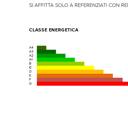
SI AFFITTA SOLO A REFERENZIATI CON R
CLASSE ENERGETICA
A4
A3
A2
A1
B
C
D
E
F
G