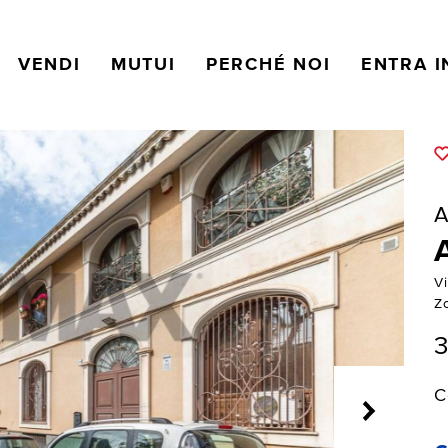
VENDI
MUTUI
PERCHÉ NOI
ENTRA I
A
Vi
Z
3
C