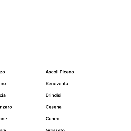
zo
Ascoli Piceno
uno
Benevento
cia
Brindisi
nzaro
Cesena
one
Cuneo
ova
Grosseto