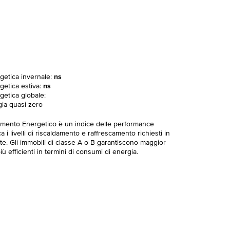
rgetica invernale:
ns
getica estiva:
ns
getica globale:
gia quasi zero
imento Energetico è un indice delle performance
 i livelli di riscaldamento e raffrescamento richiesti in
te. Gli immobili di classe A o B garantiscono maggior
ù efficienti in termini di consumi di energia.