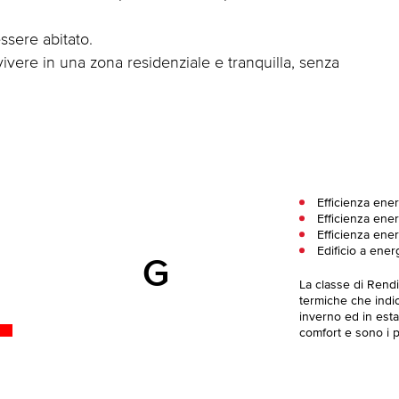
ssere abitato.
ivere in una zona residenziale e tranquilla, senza
Efficienza ene
Efficienza ener
Efficienza ener
Edificio a ener
G
La classe di Rend
termiche che indica
inverno ed in esta
comfort e sono i pi