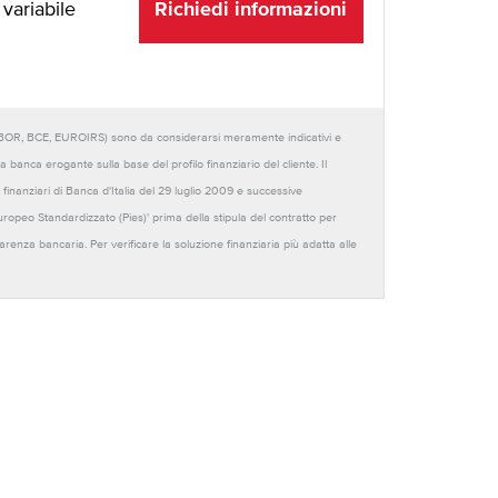
Richiedi informazioni
 variabile
URIBOR, BCE, EUROIRS) sono da considerarsi meramente indicativi e
anca erogante sulla base del profilo finanziario del cliente. Il
 finanziari di Banca d'Italia del 29 luglio 2009 e successive
Europeo Standardizzato (Pies)' prima della stipula del contratto per
sparenza bancaria. Per verificare la soluzione finanziaria più adatta alle