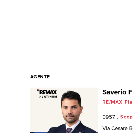
AGENTE
Saverio F
RE/MAX Pla
0957...
Scop
Via Cesare B