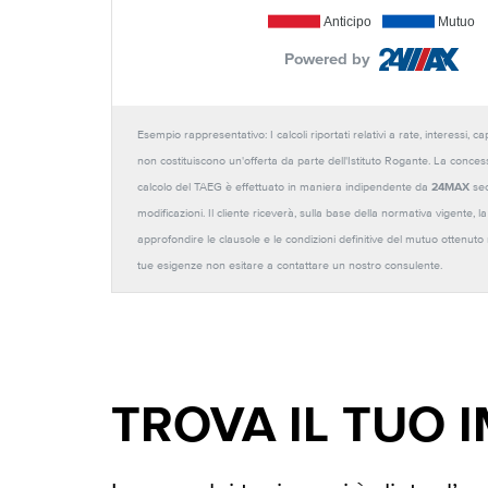
Anticipo
Mutuo
Powered by
Esempio rappresentativo: I calcoli riportati relativi a rate, interessi, 
non costituiscono un'offerta da parte dell'Istituto Rogante. La conces
calcolo del TAEG è effettuato in maniera indipendente da
24MAX
sec
modificazioni. Il cliente riceverà, sulla base della normativa vigente,
approfondire le clausole e le condizioni definitive del mutuo ottenut
tue esigenze non esitare a contattare un nostro consulente.
TROVA IL TUO 