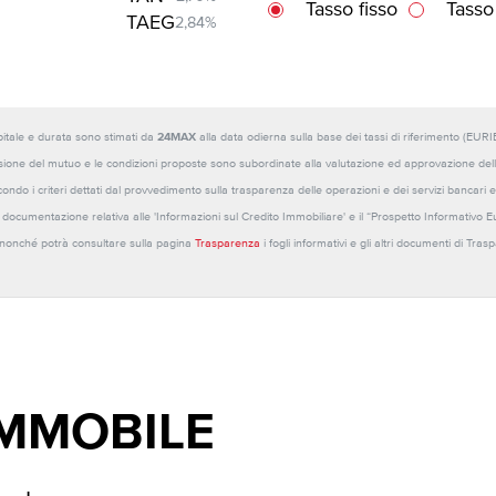
Tasso fisso
Tasso
TAEG
2,84%
capitale e durata sono stimati da
24MAX
alla data odierna sulla base dei tassi di riferimento (E
sione del mutuo e le condizioni proposte sono subordinate alla valutazione ed approvazione della b
ondo i criteri dettati dal provvedimento sulla trasparenza delle operazioni e dei servizi bancari e
 la documentazione relativa alle 'Informazioni sul Credito Immobiliare' e il “Prospetto Informativo 
o nonché potrà consultare sulla pagina
Trasparenza
i fogli informativi e gli altri documenti di Tra
IMMOBILE