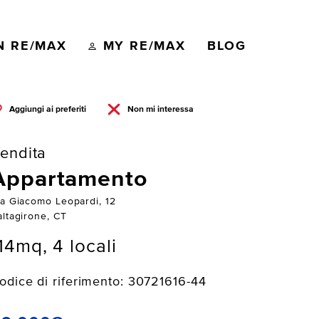
N RE/MAX
MY RE/MAX
BLOG
Aggiungi ai preferiti
Non mi interessa
endita
Appartamento
ia Giacomo Leopardi, 12
altagirone, CT
14mq, 4 locali
odice di riferimento: 30721616-44