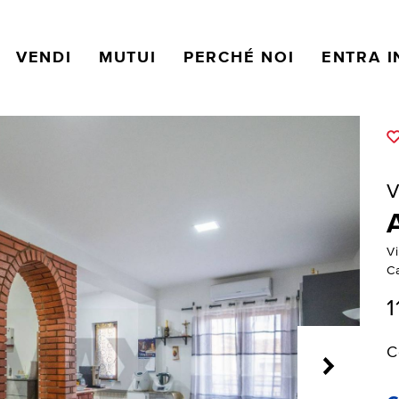
VENDI
MUTUI
PERCHÉ NOI
ENTRA I
V
V
C
1
C