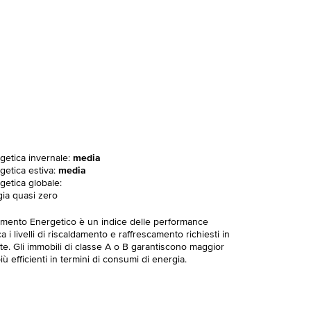
rgetica invernale:
media
getica estiva:
media
getica globale:
gia quasi zero
imento Energetico è un indice delle performance
 i livelli di riscaldamento e raffrescamento richiesti in
te. Gli immobili di classe A o B garantiscono maggior
ù efficienti in termini di consumi di energia.