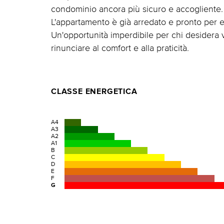
condominio ancora più sicuro e accogliente.
L'appartamento è già arredato e pronto per e
Un'opportunità imperdibile per chi desidera v
rinunciare al comfort e alla praticità.
CLASSE ENERGETICA
A4
A3
A2
A1
B
C
D
E
F
G