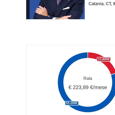
Catania, CT, I
13.800€
Rata
€ 223,89 €/mese
55.200€