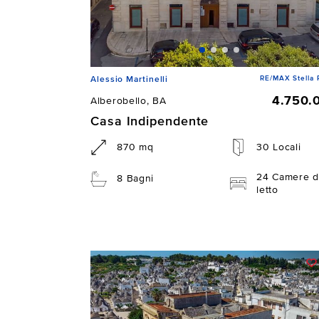
RE/MAX Stella 
Alessio Martinelli
4.750.
Alberobello, BA
Casa Indipendente
870 mq
30 Locali
24 Camere d
8 Bagni
letto