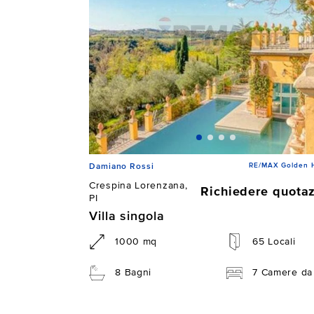
RE/MAX Golden 
Damiano Rossi
Crespina Lorenzana,
Richiedere quota
PI
Villa singola
1000 mq
65 Locali
8 Bagni
7 Camere da 