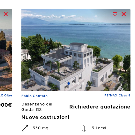
X Oltre
RE/MAX Class 8
Fabio Contato
Desenzano del
000€
Richiedere quotazione
Garda, BS
Nuove costruzioni
530 mq
5 Locali