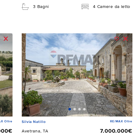
3 Bagni
4 Camere da letto
X Oltre
RE/MAX Oltre
Silvia Natillo
000€
7.000.000€
Avetrana, TA