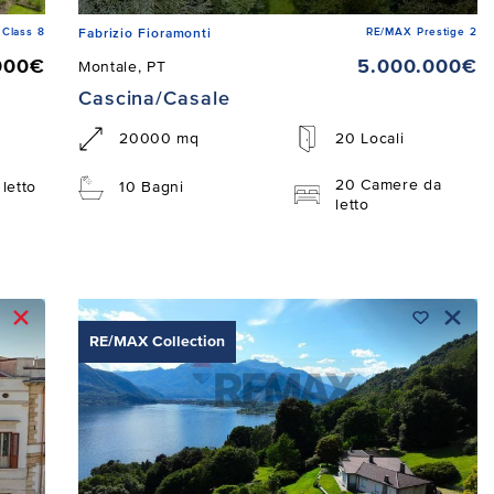
Class 8
RE/MAX Prestige 2
Fabrizio Fioramonti
000€
5.000.000€
Montale, PT
Cascina/Casale
20000 mq
20 Locali
20 Camere da
letto
10 Bagni
letto
RE/MAX Collection