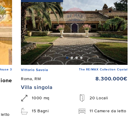
House 3
The RE/MAX Collection Crystal
Vittorio Savoia
8.300.000€
Roma, RM
zione
Villa singola
1000 mq
20 Locali
15 Bagni
11 Camere da letto
letto