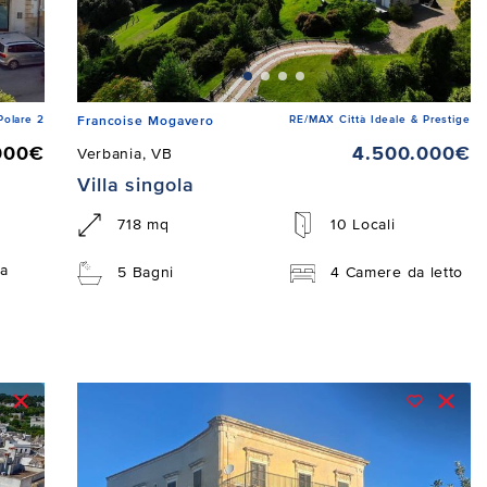
Polare 2
RE/MAX Città Ideale & Prestige
Francoise Mogavero
000€
4.500.000€
Verbania, VB
Villa singola
718 mq
10 Locali
a
5 Bagni
4 Camere da letto