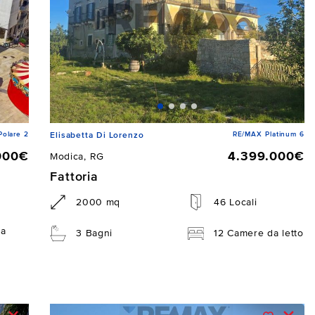
Polare 2
RE/MAX Platinum 6
Elisabetta Di Lorenzo
000€
4.399.000€
Modica, RG
Fattoria
2000 mq
46 Locali
da
3 Bagni
12 Camere da letto