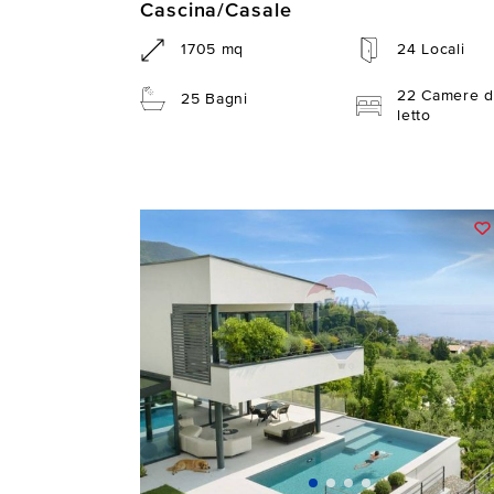
Cascina/Casale
1705 mq
24 Locali
22 Camere d
25 Bagni
letto