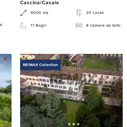
Cascina/Casale
9000 mq
20 Locali
a
17 Bagni
8 Camere da letto
RE/MAX Collection