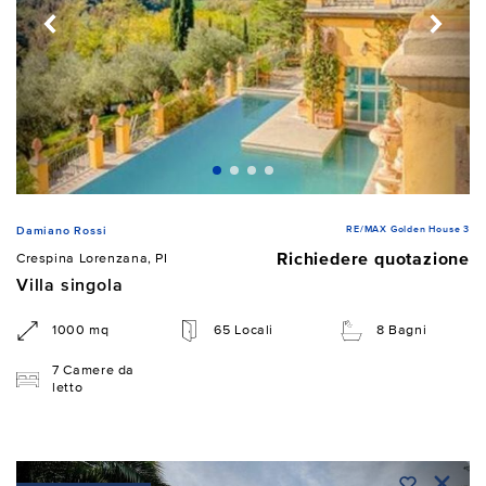
RE/MAX Golden House 3
Damiano Rossi
Richiedere quotazione
Crespina Lorenzana, PI
Villa singola
1000 mq
65 Locali
8 Bagni
7 Camere da
letto