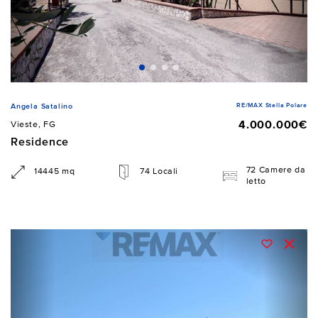
RE/MAX Stella Polare
Angela Satalino
4.000.000€
Vieste, FG
Residence
72 Camere da
14445 mq
74 Locali
letto