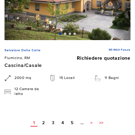
RE/MAX Fabula
Salvatore Della Corte
Richiedere quotazione
Fiumicino, RM
Cascina/Casale
2000 mq
15 Locali
11 Bagni
12 Camere da
letto
1
2
3
4
5
…
>
>>