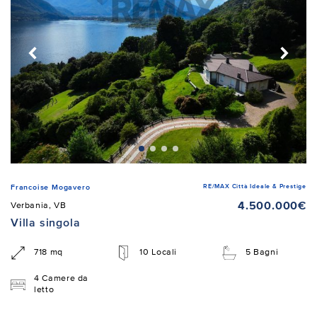
RE/MAX Città Ideale & Prestige
Francoise Mogavero
4.500.000€
Verbania, VB
Villa singola
718 mq
10 Locali
5 Bagni
4 Camere da
letto