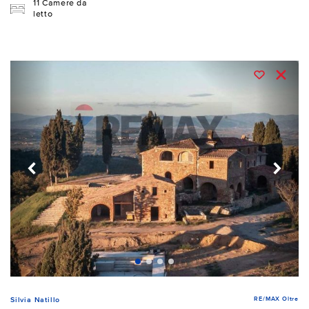
11 Camere da
letto
RE/MAX Oltre
Silvia Natillo