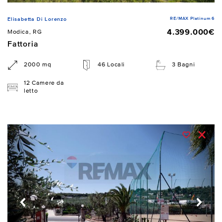
RE/MAX Platinum 6
Elisabetta Di Lorenzo
4.399.000€
Modica, RG
Fattoria
2000 mq
46 Locali
3 Bagni
12 Camere da
letto