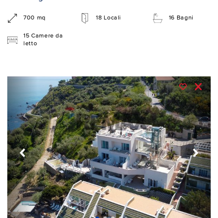
700 mq
18 Locali
16 Bagni
15 Camere da
letto