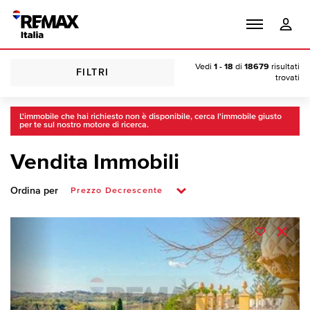
Vedi
1 - 18
di
18679
risultati
FILTRI
trovati
L'immobile che hai richiesto non è disponibile, cerca l'immobile giusto
per te sul nostro motore di ricerca.
Vendita Immobili
Ordina per