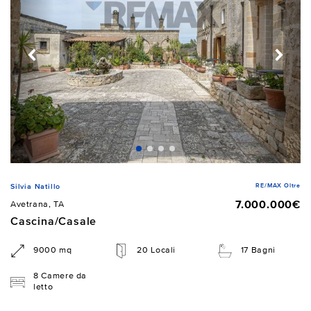
RE/MAX Oltre
Silvia Natillo
7.000.000€
Avetrana, TA
Cascina/Casale
9000 mq
20 Locali
17 Bagni
8 Camere da
letto