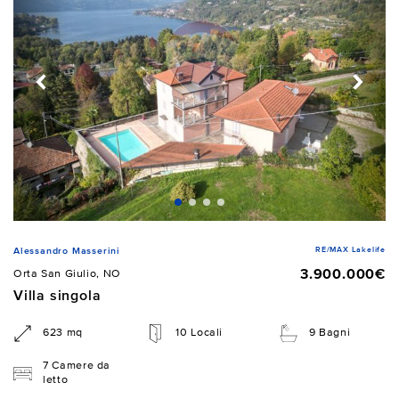
RE/MAX Lakelife
Alessandro Masserini
3.900.000€
Orta San Giulio, NO
Villa singola
623 mq
10 Locali
9 Bagni
7 Camere da
letto