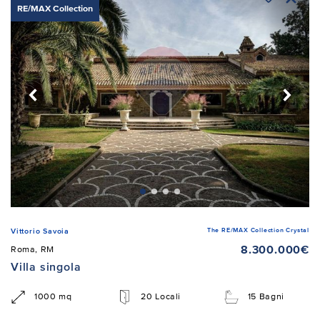
RE/MAX Collection
The RE/MAX Collection Crystal
Vittorio Savoia
8.300.000€
Roma, RM
Villa singola
1000 mq
20 Locali
15 Bagni