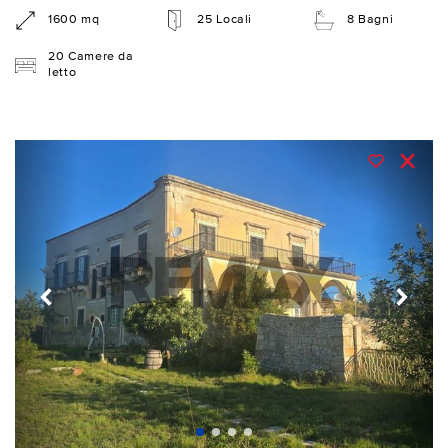
1600 mq
25 Locali
8 Bagni
20 Camere da
letto