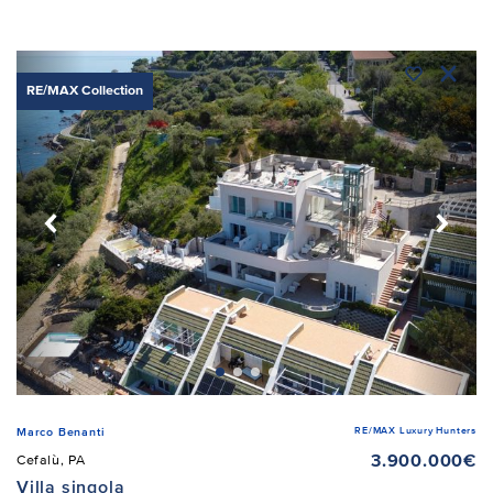
RE/MAX Collection
RE/MAX Luxury Hunters
Marco Benanti
3.900.000€
Cefalù, PA
Villa singola