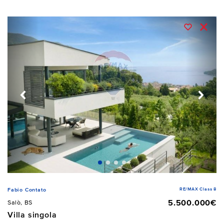
RE/MAX Class 8
Fabio Contato
5.500.000€
Salò, BS
Villa singola