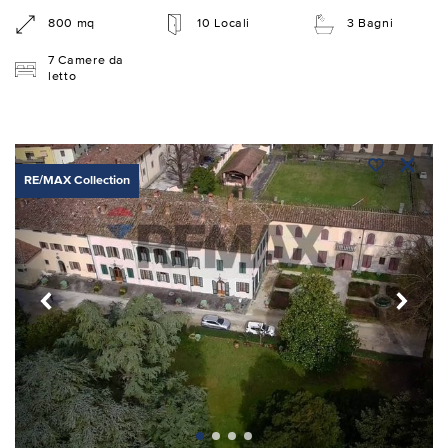
800 mq
10 Locali
3 Bagni
7 Camere da
letto
RE/MAX Collection