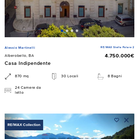
RE/MAX Stella Polare 2
Alessio Martinelli
4.750.000€
Alberobello, BA
Casa Indipendente
870 mq
30 Locali
8 Bagni
24 Camere da
letto
RE/MAX Collection