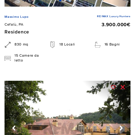
RE/MAX Luxury Hunters
Massimo Lupo
3.900.000€
Cefalù, PA
Residence
830 mq
18 Locali
16 Bagni
15 Camere da
letto