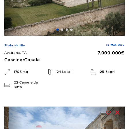
RE/MAX Oltre
Silvia Natillo
7.000.000€
Avetrana, TA
Cascina/Casale
1705 mq
24 Locali
25 Bagni
22 Camere da
letto