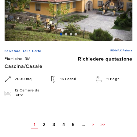
RE/MAX Fabula
Salvatore Della Corte
Richiedere quotazione
Fiumicino, RM
Cascina/Casale
2000 mq
15 Locali
11 Bagni
12 Camere da
letto
1
2
3
4
5
…
>
>>