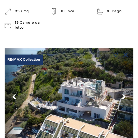
830 mq
18 Locali
16 Bagni
15 Camere da
letto
RE/MAX Collection