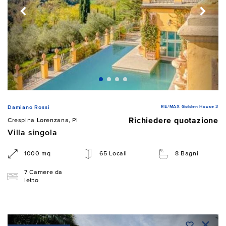
RE/MAX Golden House 3
Damiano Rossi
Richiedere quotazione
Crespina Lorenzana, PI
Villa singola
1000 mq
65 Locali
8 Bagni
7 Camere da
letto