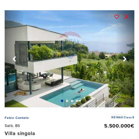
RE/MAX Class 8
Fabio Contato
5.500.000€
Salò, BS
Villa singola