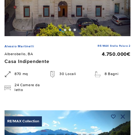
RE/MAX Stella Polare 2
Alessio Martinelli
4.750.000€
Alberobello, BA
Casa Indipendente
870 mq
30 Locali
8 Bagni
24 Camere da
letto
RE/MAX Collection