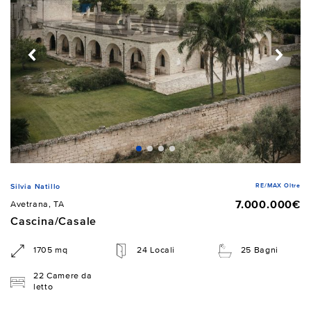
RE/MAX Oltre
Silvia Natillo
7.000.000€
Avetrana, TA
Cascina/Casale
1705 mq
24 Locali
25 Bagni
22 Camere da
letto