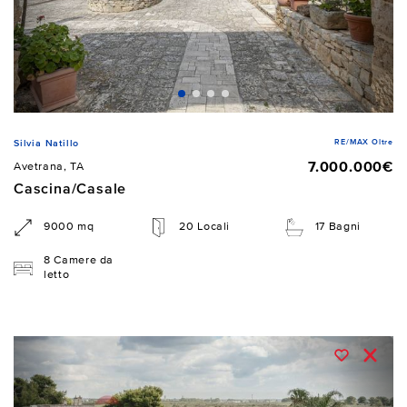
RE/MAX Oltre
Silvia Natillo
7.000.000€
Avetrana, TA
Cascina/Casale
9000 mq
20 Locali
17 Bagni
8 Camere da
letto