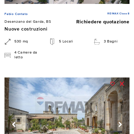
RE/MAX Class 8
Fabio Contato
Richiedere quotazione
Desenzano del Garda, BS
Nuove costruzioni
530 mq
5 Locali
3 Bagni
4 Camere da
letto