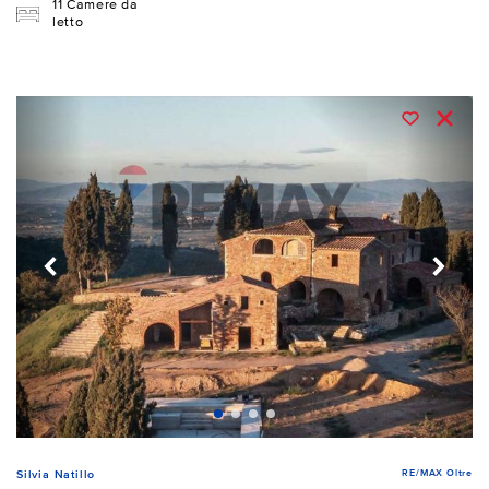
11 Camere da
letto
RE/MAX Oltre
Silvia Natillo