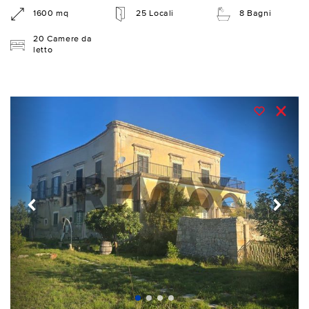
1600 mq
25 Locali
8 Bagni
20 Camere da
letto