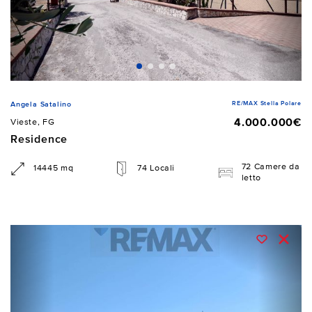
RE/MAX Stella Polare
Angela Satalino
4.000.000€
Vieste, FG
Residence
72 Camere da
14445 mq
74 Locali
letto