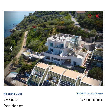
RE/MAX Luxury Hunters
Massimo Lupo
3.900.000€
Cefalù, PA
Residence