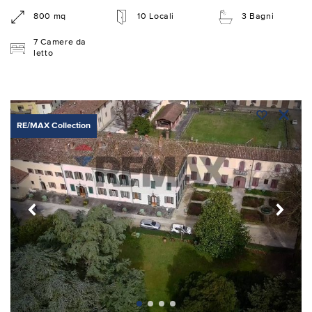
800 mq
10 Locali
3 Bagni
7 Camere da
letto
RE/MAX Collection