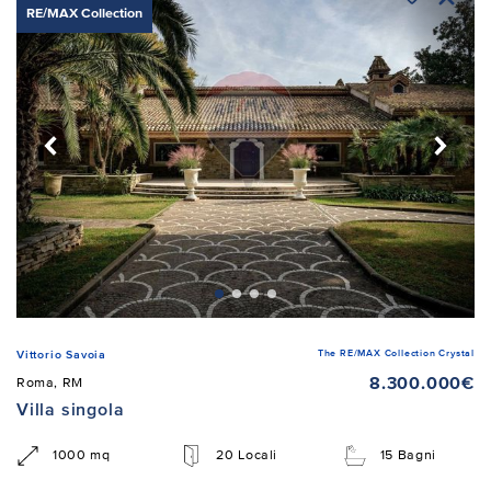
RE/MAX Collection
The RE/MAX Collection Crystal
Vittorio Savoia
8.300.000€
Roma, RM
Villa singola
1000 mq
20 Locali
15 Bagni