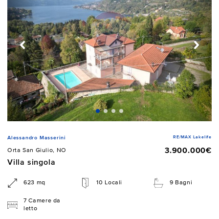
RE/MAX Lakelife
Alessandro Masserini
3.900.000€
Orta San Giulio, NO
Villa singola
623 mq
10 Locali
9 Bagni
7 Camere da
letto