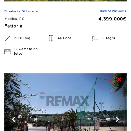
RE/MAX Platinum 6
Elisabetta Di Lorenzo
4.399.000€
Modica, RG
Fattoria
2000 mq
46 Locali
3 Bagni
12 Camere da
letto