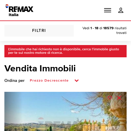
Vedi
1 - 18
di
18579
risultati
FILTRI
trovati
L'immobile che hai richiesto non è disponibile, cerca l'immobile giusto
per te sul nostro motore di ricerca.
Vendita Immobili
Ordina per