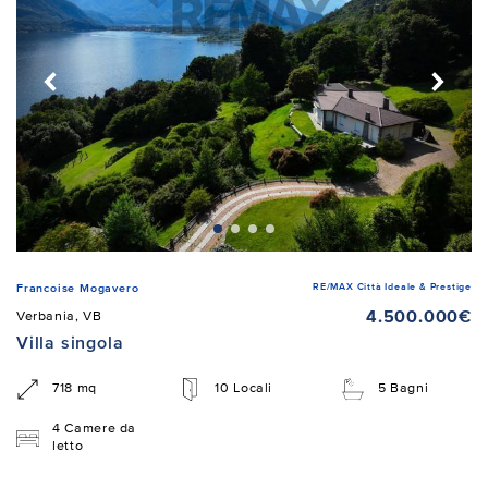
RE/MAX Città Ideale & Prestige
Francoise Mogavero
4.500.000€
Verbania, VB
Villa singola
718 mq
10 Locali
5 Bagni
4 Camere da
letto