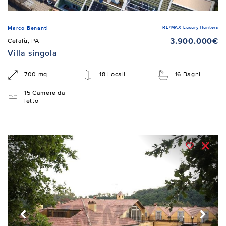
RE/MAX Luxury Hunters
Marco Benanti
3.900.000€
Cefalù, PA
Villa singola
700 mq
18 Locali
16 Bagni
15 Camere da
letto