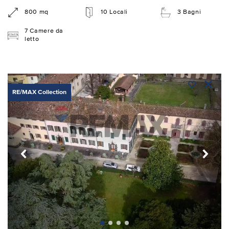
800 mq
10 Locali
3 Bagni
7 Camere da
letto
RE/MAX Collection