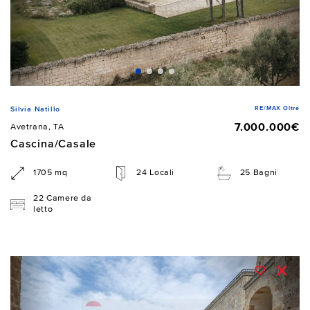
RE/MAX Oltre
Silvia Natillo
7.000.000€
Avetrana, TA
Cascina/Casale
1705 mq
24 Locali
25 Bagni
22 Camere da
letto