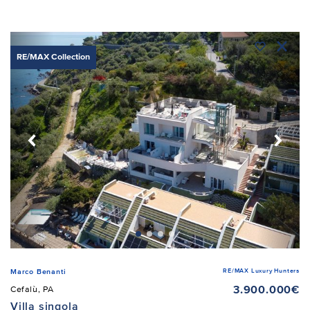
RE/MAX Collection
RE/MAX Luxury Hunters
Marco Benanti
3.900.000€
Cefalù, PA
Villa singola