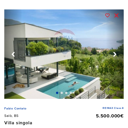
RE/MAX Class 8
Fabio Contato
5.500.000€
Salò, BS
Villa singola