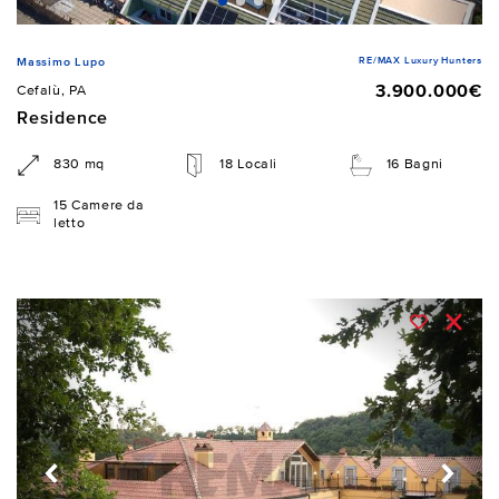
RE/MAX Luxury Hunters
Massimo Lupo
3.900.000€
Cefalù, PA
Residence
830 mq
18 Locali
16 Bagni
15 Camere da
letto