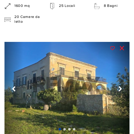
1600 mq
25 Locali
8 Bagni
20 Camere da
letto