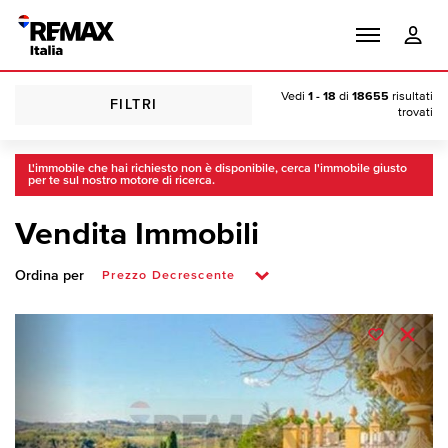
Vedi
1 - 18
di
18655
risultati
FILTRI
trovati
L'immobile che hai richiesto non è disponibile, cerca l'immobile giusto
per te sul nostro motore di ricerca.
Vendita Immobili
Ordina per