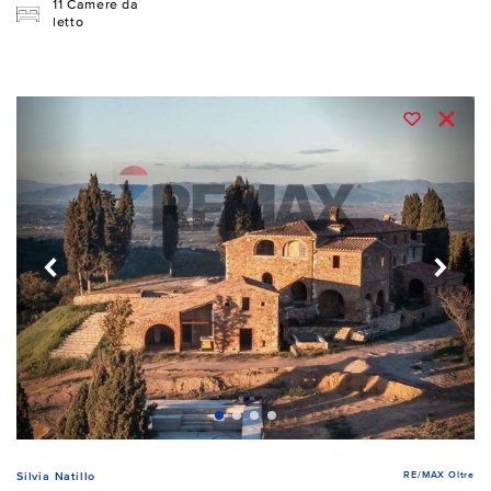
11 Camere da
letto
RE/MAX Oltre
Silvia Natillo