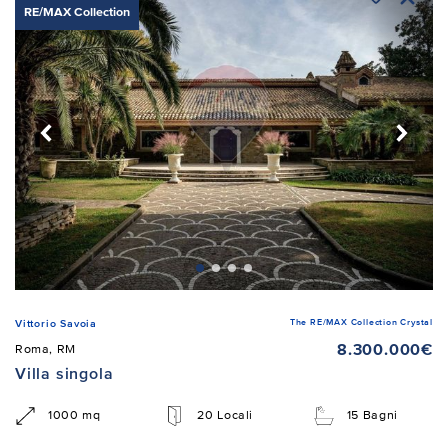
RE/MAX Collection
The RE/MAX Collection Crystal
Vittorio Savoia
8.300.000€
Roma, RM
Villa singola
1000 mq
20 Locali
15 Bagni