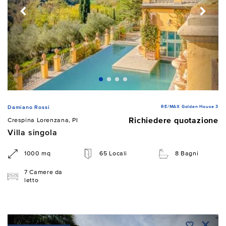
RE/MAX Golden House 3
Damiano Rossi
Richiedere quotazione
Crespina Lorenzana, PI
Villa singola
1000 mq
65 Locali
8 Bagni
7 Camere da
letto