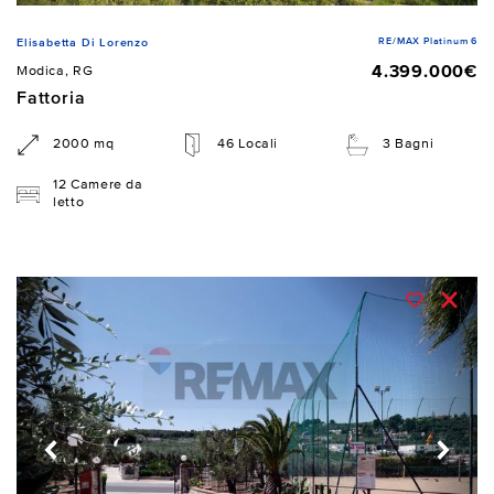
RE/MAX Platinum 6
Elisabetta Di Lorenzo
4.399.000€
Modica, RG
Fattoria
2000 mq
46 Locali
3 Bagni
12 Camere da
letto