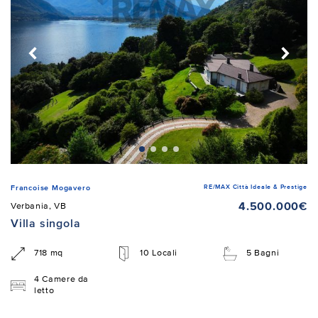
RE/MAX Città Ideale & Prestige
Francoise Mogavero
4.500.000€
Verbania, VB
Villa singola
718 mq
10 Locali
5 Bagni
4 Camere da
letto