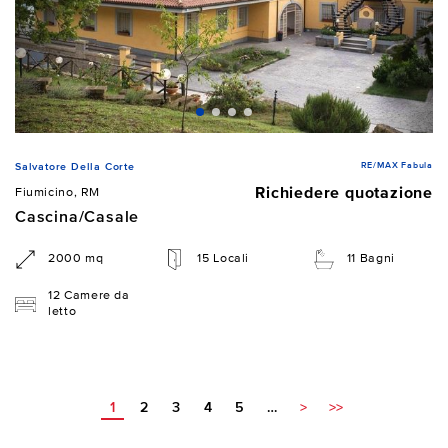
RE/MAX Fabula
Salvatore Della Corte
Richiedere quotazione
Fiumicino, RM
Cascina/Casale
2000 mq
15 Locali
11 Bagni
12 Camere da
letto
1
2
3
4
5
…
>
>>