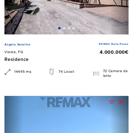
RE/MAX Stella Polare
Angela Satalino
4.000.000€
Vieste, FG
Residence
72 Camere da
14445 mq
74 Locali
letto