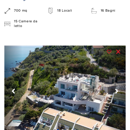
700 mq
18 Locali
16 Bagni
15 Camere da
letto