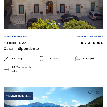
RE/MAX Stella Polare 2
Alessio Martinelli
4.750.000€
Alberobello, BA
Casa Indipendente
870 mq
30 Locali
8 Bagni
24 Camere da
letto
RE/MAX Collection