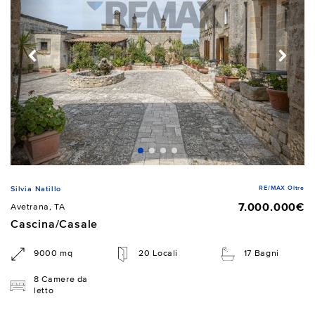
RE/MAX Oltre
Silvia Natillo
7.000.000€
Avetrana, TA
Cascina/Casale
9000 mq
20 Locali
17 Bagni
8 Camere da
letto