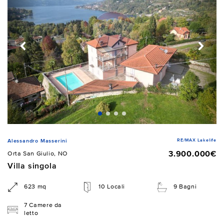
RE/MAX Lakelife
Alessandro Masserini
3.900.000€
Orta San Giulio, NO
Villa singola
623 mq
10 Locali
9 Bagni
7 Camere da
letto