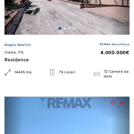
RE/MAX Stella Polare
Angela Satalino
4.000.000€
Vieste, FG
Residence
72 Camere da
14445 mq
74 Locali
letto