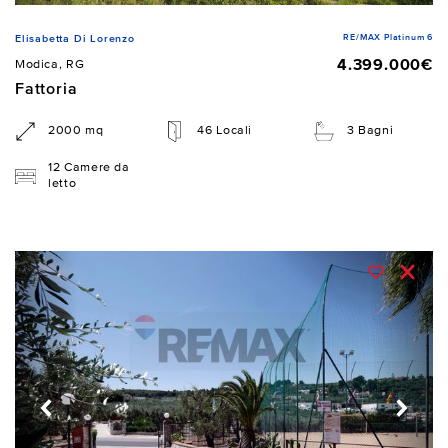
RE/MAX Platinum 6
Elisabetta Di Lorenzo
4.399.000€
Modica, RG
Fattoria
2000 mq
46 Locali
3 Bagni
12 Camere da
letto