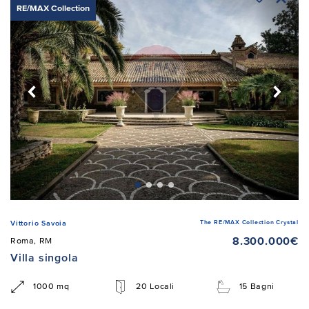
RE/MAX Collection
The RE/MAX Collection Crystal
Vittorio Savoia
8.300.000€
Roma, RM
Villa singola
1000 mq
20 Locali
15 Bagni