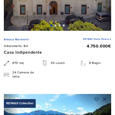
RE/MAX Stella Polare 2
Alessio Martinelli
4.750.000€
Alberobello, BA
Casa Indipendente
870 mq
30 Locali
8 Bagni
24 Camere da
letto
RE/MAX Collection