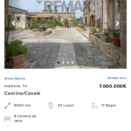
RE/MAX Oltre
Silvia Natillo
7.000.000€
Avetrana, TA
Cascina/Casale
9000 mq
20 Locali
17 Bagni
8 Camere da
letto