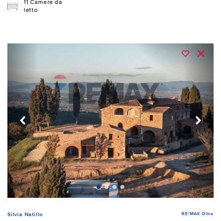
11 Camere da
letto
RE/MAX Oltre
Silvia Natillo