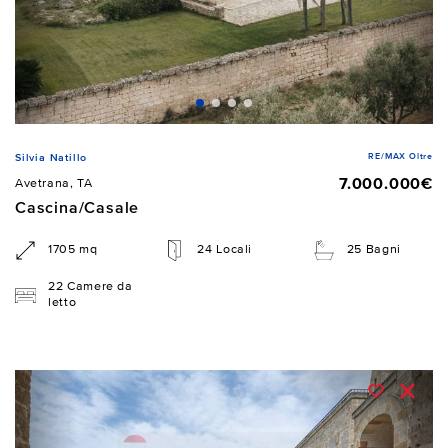
RE/MAX Oltre
Silvia Natillo
7.000.000€
Avetrana, TA
Cascina/Casale
1705 mq
24 Locali
25 Bagni
22 Camere da
letto