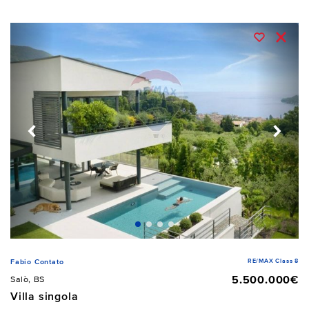
RE/MAX Class 8
Fabio Contato
5.500.000€
Salò, BS
Villa singola