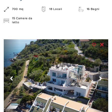
700 mq
18 Locali
16 Bagni
15 Camere da
letto