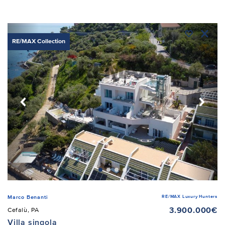
RE/MAX Collection
RE/MAX Luxury Hunters
Marco Benanti
3.900.000€
Cefalù, PA
Villa singola