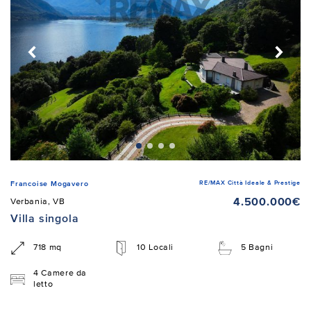
RE/MAX Città Ideale & Prestige
Francoise Mogavero
4.500.000€
Verbania, VB
Villa singola
718 mq
10 Locali
5 Bagni
4 Camere da
letto