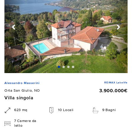
RE/MAX Lakelife
Alessandro Masserini
3.900.000€
Orta San Giulio, NO
Villa singola
623 mq
10 Locali
9 Bagni
7 Camere da
letto