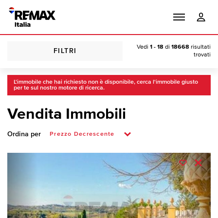
Vedi
1 - 18
di
18668
risultati
FILTRI
trovati
L'immobile che hai richiesto non è disponibile, cerca l'immobile giusto
per te sul nostro motore di ricerca.
Vendita Immobili
Ordina per