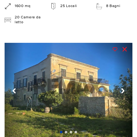
1600 mq
25 Locali
8 Bagni
20 Camere da
letto