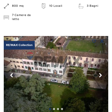
800 mq
10 Locali
3 Bagni
7 Camere da
letto
RE/MAX Collection