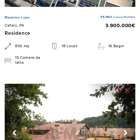
RE/MAX Luxury Hunters
Massimo Lupo
3.900.000€
Cefalù, PA
Residence
830 mq
18 Locali
16 Bagni
15 Camere da
letto