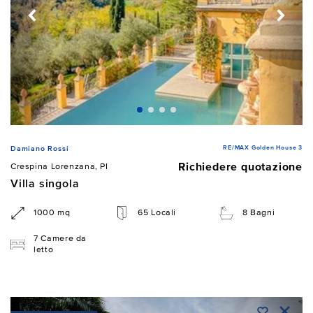
RE/MAX Golden House 3
Damiano Rossi
Richiedere quotazione
Crespina Lorenzana, PI
Villa singola
1000 mq
65 Locali
8 Bagni
7 Camere da
letto