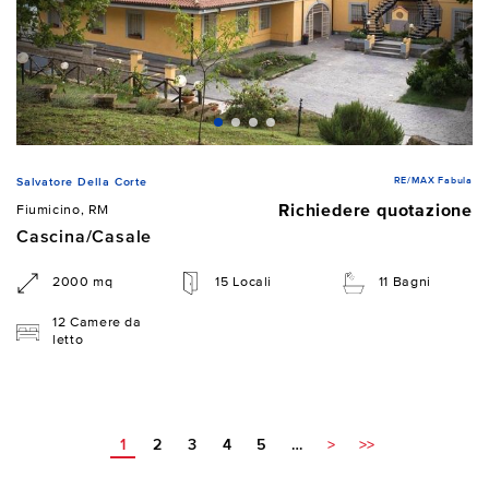
RE/MAX Fabula
Salvatore Della Corte
Richiedere quotazione
Fiumicino, RM
Cascina/Casale
2000 mq
15 Locali
11 Bagni
12 Camere da
letto
1
2
3
4
5
…
>
>>