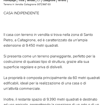
Homepage
Trova
Vendita
CT
Caltagirone
Terreno
Terreno In Vendita Caltagirone 30721667-33
CASA INDIPENDENTE
Il casa con terreno in vendita si trova nella zona di Santo
Pietro, a Caltagirone, ed è caratterizzato da un'ampia
estensione di 9.450 metri quadrati.
Si presenta come un terreno pianeggiante, perfetto per la
costruzione di qualsiasi tipo di struttura, grazie alla sua
superficie regolare e priva di dislivelli.
La proprietà è composta principalmente da 60 metri quadrati
edificabili, ideali per la realizzazione di una casa o di
un'attività commerciale.
Inoltre, il restante spazio di 9.390 metri quadrati è destinato
ad uso agricolo, permettendo la creazione di un orto o di un