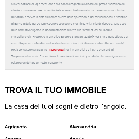
alla valutazione ed approvazione della banca erogante sulla base del profilo finanziario del
24MAX
cliente. Il calcolo del TAEG è effettuato in maniera indipendente da
secondo i criteri
dettati dal provvedimento sulla trasparenza delle operazioni e dei servizi bancari e finanziari
di Banca d'Italia del 29 luglio 2009 e successive modificazioni. Il cliente riceverà, sulla base
della normativa vigente, la documentazione relativa alle 'Informazioni sul Credito
Immobiliare' e il “Prospetto Informativo Europeo Standardizzato (Pies)' prima della stipula del
contratto per approfondire le clausole e le condizioni definitive del mutuo ottenuto nonché
potrà consultare sulla pagina
Trasparenza
i fogli informativi e gli altri documenti di
Trasparenza bancaria. Per verificare la soluzione finanziaria più adatta alle tue esigenze non
esitare a contattare un nostro consulente.
TROVA IL TUO IMMOBILE
La casa dei tuoi sogni è dietro l’angolo.
Agrigento
Alessandria