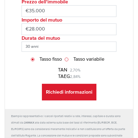
Prezzo dell'immobile
Importo del mutuo
Durata del mutuo
Tasso fisso
Tasso variabile
TAN
2,70%
TAEG
2,84%
Richiedi informazioni
Esempio rappresentativo: I calcoli riportati relativi a rate, interessi, capitale e durata sono
24MAX
stimati da
alla data odierna sulla base dei tassi di riferimento (EURIBOR, BCE,
EUROIRS) sono da considerarsi meramente indicativi e non costituiscono un'offerta da parte
dell'Istituto Rogante. La concessione del mutuo e le condizioni proposte sono subordinate