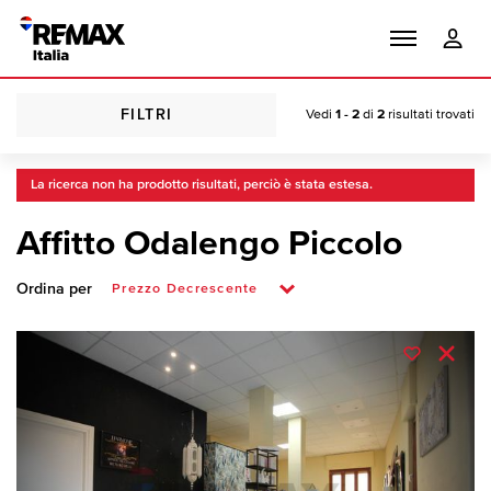
FILTRI
Vedi
1 - 2
di
2
risultati trovati
La ricerca non ha prodotto risultati, perciò è stata estesa.
Affitto Odalengo Piccolo
Ordina per