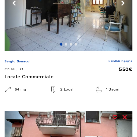
RE/MAX Ingegno
Sergio Bonacci
550€
Chieri, TO
Locale Commerciale
64 mq
2 Locali
1 Bagni