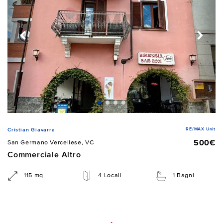
RE/MAX Unit
Cristian Giavarra
500€
San Germano Vercellese, VC
Commerciale Altro
115 mq
4 Locali
1 Bagni