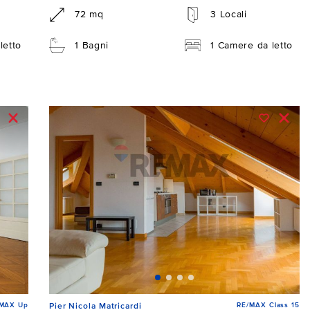
72 mq
3 Locali
letto
1 Bagni
1 Camere da letto
/MAX Up
RE/MAX Class 15
Pier Nicola Matricardi