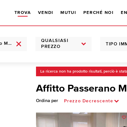
TROVA
VENDI
MUTUI
PERCHÉ NOI
EN
QUALSIASI
TIPO IM
PREZZO
La ricerca non ha prodotto risultati, perciò è stat
Affitto Passerano 
Ordina per
Prezzo Decrescente