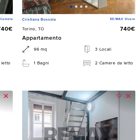
 Cometa
RE/MAX Vivere
Cristiana Bossola
740€
740€
Torino, TO
Appartamento
96 mq
3 Locali
letto
1 Bagni
2 Camere da letto