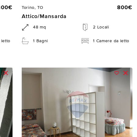
300€
800€
Torino, TO
Attico/Mansarda
48 mq
2 Locali
letto
1 Bagni
1 Camere da letto