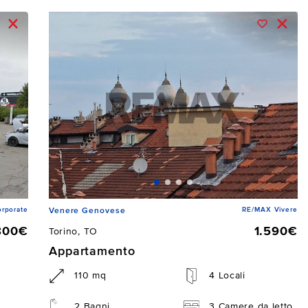
rporate
RE/MAX Vivere
Venere Genovese
800€
1.590€
Torino, TO
Appartamento
110 mq
4 Locali
2 Bagni
3 Camere da letto