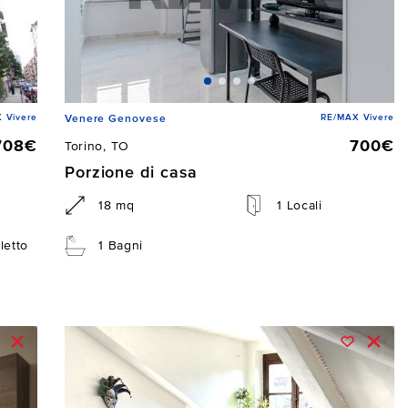
 Vivere
RE/MAX Vivere
Venere Genovese
708€
700€
Torino, TO
Porzione di casa
18 mq
1 Locali
letto
1 Bagni