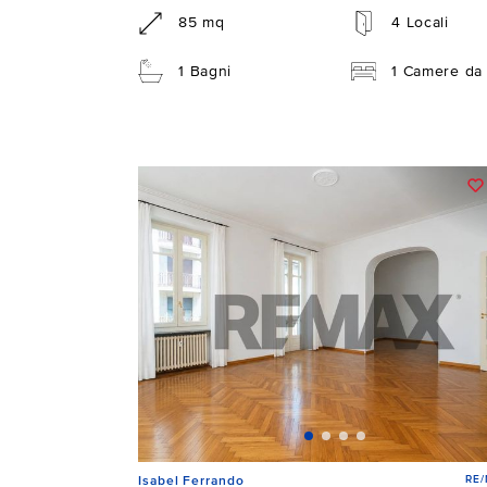
85 mq
4 Locali
1 Bagni
1 Camere da 
RE
Isabel Ferrando