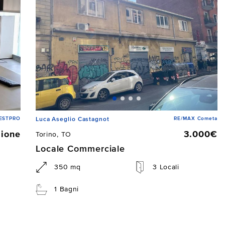
 ESTPRO
RE/MAX Cometa
Luca Aseglio Castagnot
zione
3.000€
Torino, TO
Locale Commerciale
350 mq
3 Locali
1 Bagni