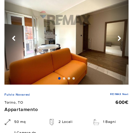
RE/MAX Next
Fulvio Novaresi
600€
Torino, TO
Appartamento
50 mq
2 Locali
1 Bagni
1 Camere da