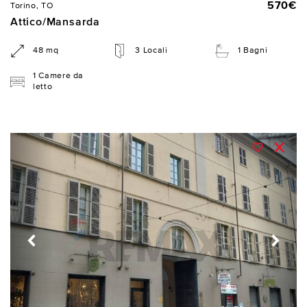
570€
Torino, TO
Attico/Mansarda
48 mq
3 Locali
1 Bagni
1 Camere da
letto