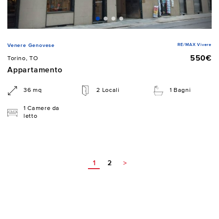
RE/MAX Vivere
Venere Genovese
550€
Torino, TO
Appartamento
36 mq
2 Locali
1 Bagni
1 Camere da
letto
1
2
>