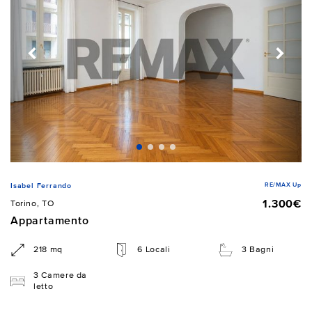
RE/MAX Up
Isabel Ferrando
1.300€
Torino, TO
Appartamento
218 mq
6 Locali
3 Bagni
3 Camere da
letto