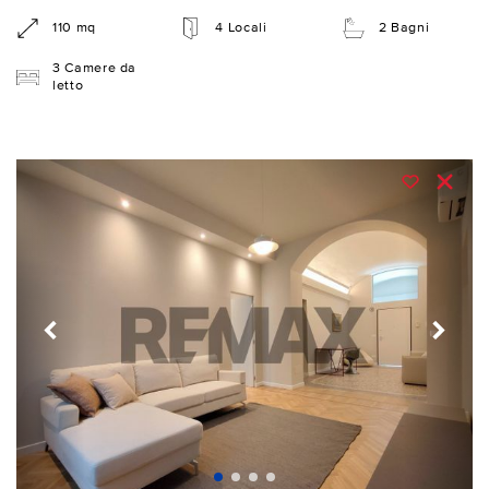
110 mq
4 Locali
2 Bagni
3 Camere da
letto