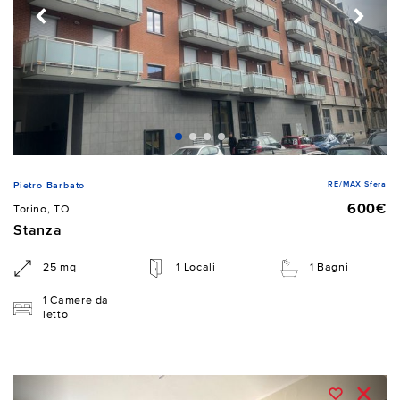
RE/MAX Sfera
Pietro Barbato
600€
Torino, TO
Stanza
25 mq
1 Locali
1 Bagni
1 Camere da
letto