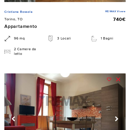
RE/MAX Vivere
Cristiana Bossola
740€
Torino, TO
Appartamento
96 mq
3 Locali
1 Bagni
2 Camere da
letto