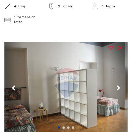
48 mq
2 Locali
1 Bagni
1 Camere da
letto