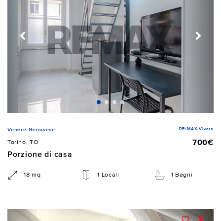
RE/MAX Vivere
Venere Genovese
700€
Torino, TO
Porzione di casa
18 mq
1 Locali
1 Bagni