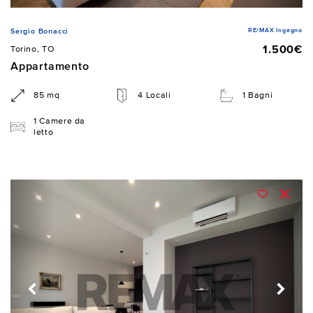
RE/MAX Ingegno
Sergio Bonacci
1.500€
Torino, TO
Appartamento
85 mq
4 Locali
1 Bagni
1 Camere da
letto