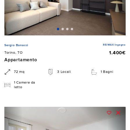
RE/MAX Ingegno
Sergio Bonacci
1.400€
Torino, TO
Appartamento
72 mq
3 Locali
1 Bagni
1 Camere da
letto