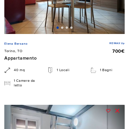
RE/MAX Up
Elena Bersano
700€
Torino, TO
Appartamento
40 mq
1 Locali
1 Bagni
1 Camere da
letto