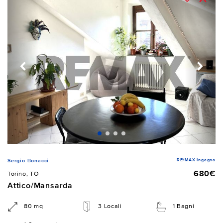
RE/MAX Ingegno
Sergio Bonacci
680€
Torino, TO
Attico/Mansarda
80 mq
3 Locali
1 Bagni