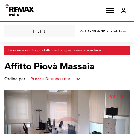
FILTRI
Vedi
1 - 18
di
32
risultati trovati
La ricerca non ha prodotto risultati, perciò è stata estesa.
Affitto Piovà Massaia
Ordina per