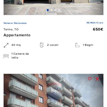
RE/MAX Vivere
Venere Genovese
650€
Torino, TO
Appartamento
40 mq
2 Locali
1 Bagni
1 Camere da
letto