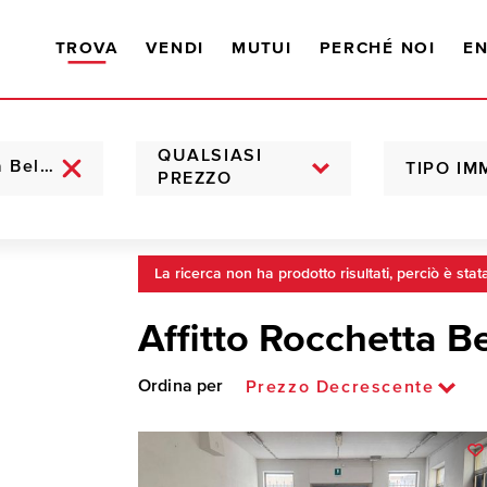
TROVA
VENDI
MUTUI
PERCHÉ NOI
EN
QUALSIASI
TIPO IM
PREZZO
La ricerca non ha prodotto risultati, perciò è stat
Affitto Rocchetta B
Ordina per
Prezzo Decrescente