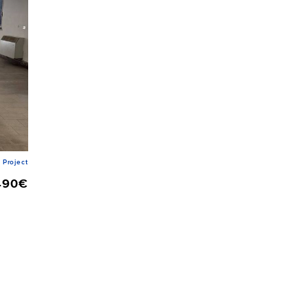
Project
490€