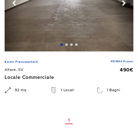
RE/MAX Project
Kevin Franceschelli
490€
Altare, SV
Locale Commerciale
92 mq
1 Locali
1 Bagni
1