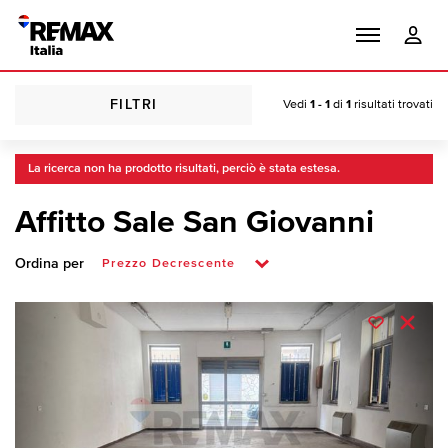
FILTRI
Vedi
1 - 1
di
1
risultati trovati
La ricerca non ha prodotto risultati, perciò è stata estesa.
Affitto Sale San Giovanni
Ordina per