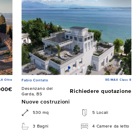
X Oltre
RE/MAX Class 8
Fabio Contato
Desenzano del
000€
Richiedere quotazione
Garda, BS
Nuove costruzioni
530 mq
5 Locali
3 Bagni
4 Camere da letto