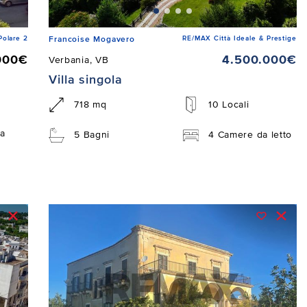
Polare 2
RE/MAX Città Ideale & Prestige
Francoise Mogavero
000€
4.500.000€
Verbania, VB
Villa singola
718 mq
10 Locali
a
5 Bagni
4 Camere da letto