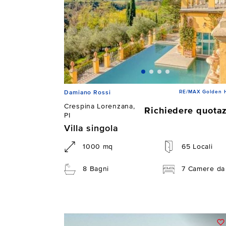
RE/MAX Golden 
Damiano Rossi
Crespina Lorenzana,
Richiedere quota
PI
Villa singola
1000 mq
65 Locali
8 Bagni
7 Camere da 