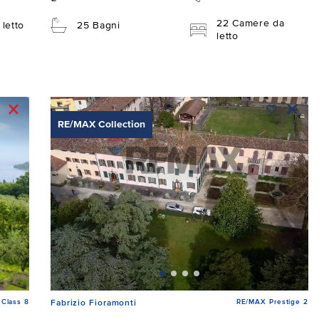
22 Camere da
letto
25 Bagni
letto
RE/MAX Collection
Class 8
RE/MAX Prestige 2
Fabrizio Fioramonti