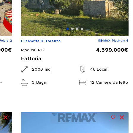
Polare 2
RE/MAX Platinum 6
Elisabetta Di Lorenzo
000€
4.399.000€
Modica, RG
Fattoria
2000 mq
46 Locali
da
3 Bagni
12 Camere da letto