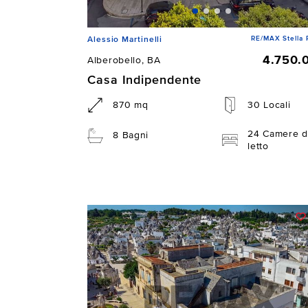
RE/MAX Stella 
Alessio Martinelli
4.750.
Alberobello, BA
Casa Indipendente
870 mq
30 Locali
24 Camere d
8 Bagni
letto