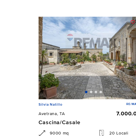
RE/MA
Silvia Natillo
7.000.
Avetrana, TA
Cascina/Casale
9000 mq
20 Locali