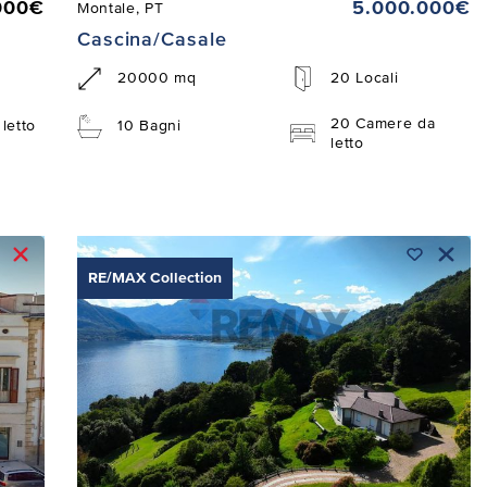
000€
5.000.000€
Montale, PT
Cascina/Casale
20000 mq
20 Locali
20 Camere da
letto
10 Bagni
letto
RE/MAX Collection