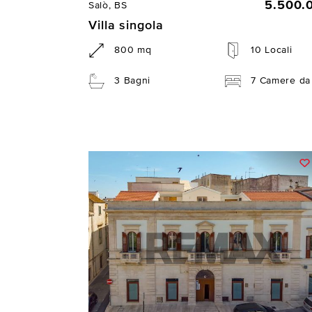
5.500.
Salò, BS
Villa singola
800 mq
10 Locali
3 Bagni
7 Camere da 