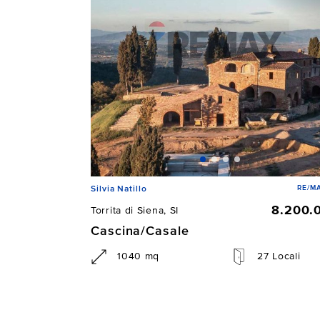
RE/MA
Silvia Natillo
8.200.
Torrita di Siena, SI
Cascina/Casale
1040 mq
27 Locali