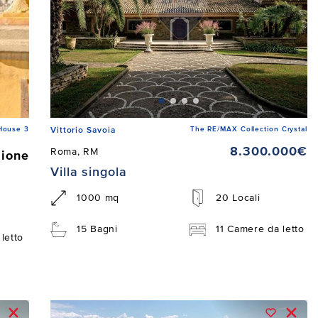
House 3
The RE/MAX Collection Crystal
Vittorio Savoia
8.300.000€
Roma, RM
zione
Villa singola
1000 mq
20 Locali
15 Bagni
11 Camere da letto
letto