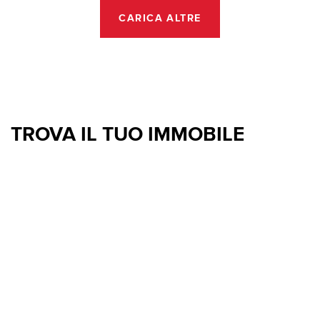
CARICA ALTRE
TROVA IL TUO IMMOBILE
La casa dei tuoi sogni è dietro l’angolo.
Agrigento
Alessandria
Ancona
Andria
Arezzo
Ascoli Piceno
Asti
Avellino