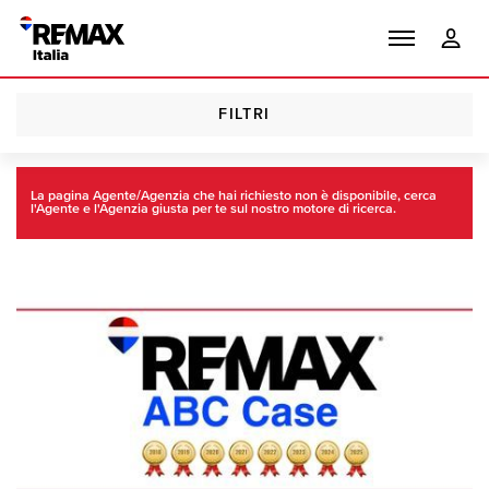
FILTRI
Homepage
Trova
Agenzie RE/MAX
La pagina Agente/Agenzia che hai richiesto non è disponibile, cerca
l'Agente e l'Agenzia giusta per te sul nostro motore di ricerca.