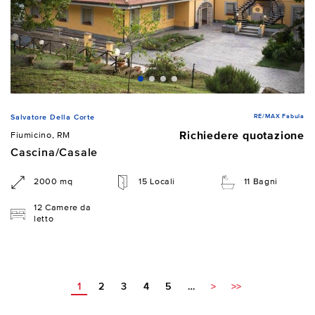
RE/MAX Fabula
Salvatore Della Corte
Richiedere quotazione
Fiumicino, RM
Cascina/Casale
2000 mq
15 Locali
11 Bagni
12 Camere da
letto
1
2
3
4
5
…
>
>>