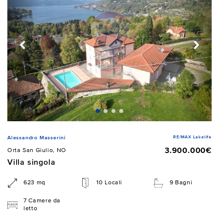
RE/MAX Lakelife
Alessandro Masserini
3.900.000€
Orta San Giulio, NO
Villa singola
623 mq
10 Locali
9 Bagni
7 Camere da
letto