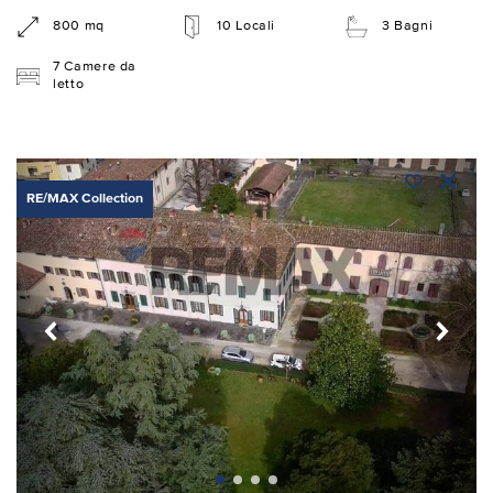
800 mq
10 Locali
3 Bagni
7 Camere da
letto
RE/MAX Collection