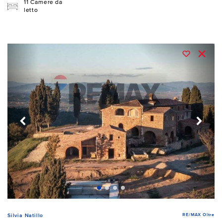
11 Camere da
letto
RE/MAX Oltre
Silvia Natillo