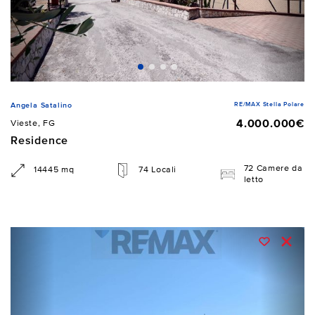
RE/MAX Stella Polare
Angela Satalino
4.000.000€
Vieste, FG
Residence
72 Camere da
14445 mq
74 Locali
letto