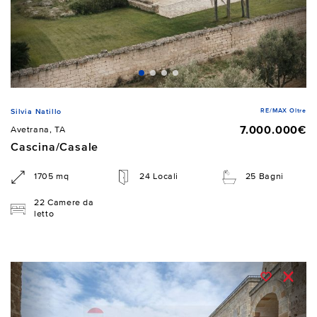
RE/MAX Oltre
Silvia Natillo
7.000.000€
Avetrana, TA
Cascina/Casale
1705 mq
24 Locali
25 Bagni
22 Camere da
letto