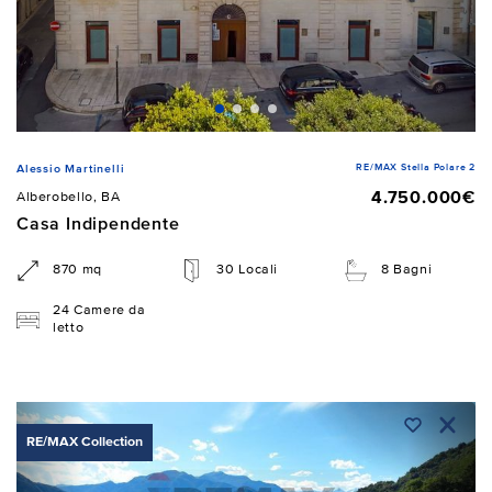
RE/MAX Stella Polare 2
Alessio Martinelli
4.750.000€
Alberobello, BA
Casa Indipendente
870 mq
30 Locali
8 Bagni
24 Camere da
letto
RE/MAX Collection