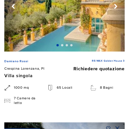
RE/MAX Golden House 3
Damiano Rossi
Richiedere quotazione
Crespina Lorenzana, PI
Villa singola
1000 mq
65 Locali
8 Bagni
7 Camere da
letto