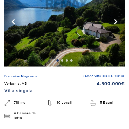
RE/MAX Città Ideale & Prestige
Francoise Mogavero
4.500.000€
Verbania, VB
Villa singola
718 mq
10 Locali
5 Bagni
4 Camere da
letto