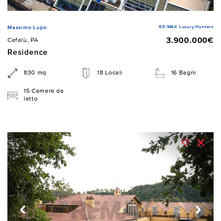
RE/MAX Luxury Hunters
Massimo Lupo
3.900.000€
Cefalù, PA
Residence
830 mq
18 Locali
16 Bagni
15 Camere da
letto