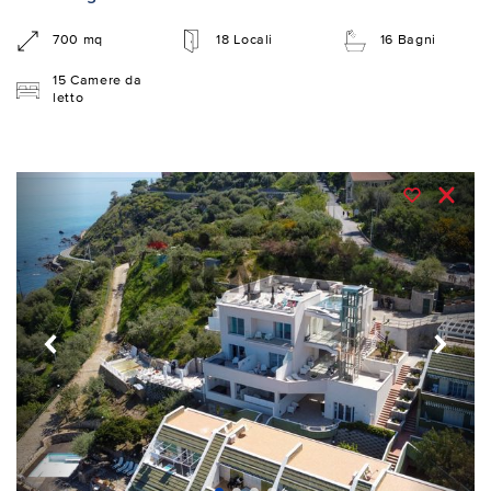
700 mq
18 Locali
16 Bagni
15 Camere da
letto