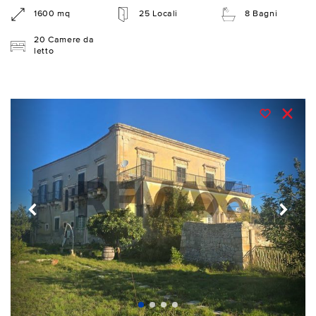
1600 mq
25 Locali
8 Bagni
20 Camere da
letto