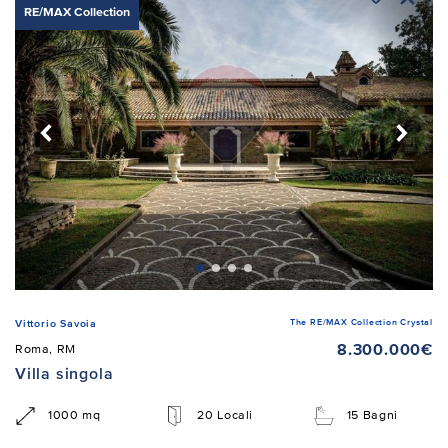
RE/MAX Collection
The RE/MAX Collection Crystal
Vittorio Savoia
8.300.000€
Roma, RM
Villa singola
1000 mq
20 Locali
15 Bagni