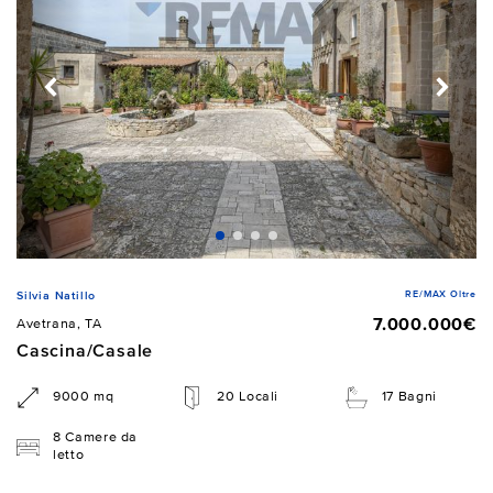
RE/MAX Oltre
Silvia Natillo
7.000.000€
Avetrana, TA
Cascina/Casale
9000 mq
20 Locali
17 Bagni
8 Camere da
letto