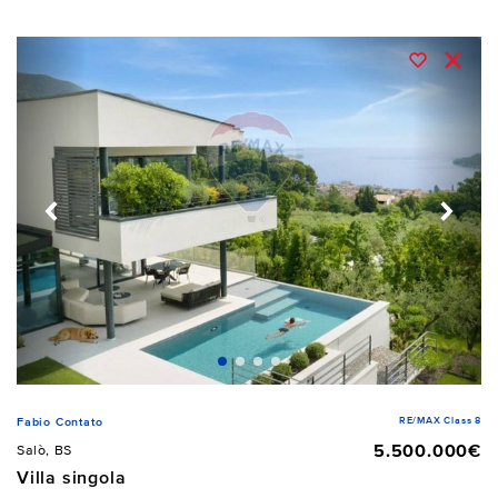
RE/MAX Class 8
Fabio Contato
5.500.000€
Salò, BS
Villa singola