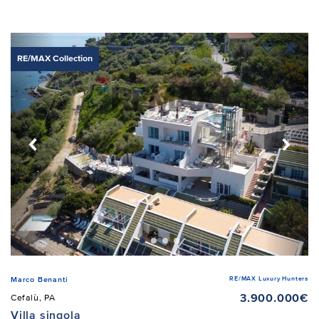
RE/MAX Collection
RE/MAX Luxury Hunters
Marco Benanti
3.900.000€
Cefalù, PA
Villa singola