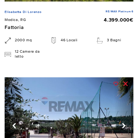
RE/MAX Platinum 6
Elisabetta Di Lorenzo
4.399.000€
Modica, RG
Fattoria
2000 mq
46 Locali
3 Bagni
12 Camere da
letto