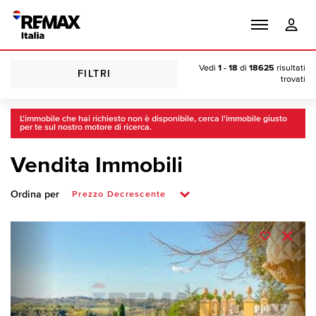
Vedi
1 - 18
di
18625
risultati
FILTRI
trovati
L'immobile che hai richiesto non è disponibile, cerca l'immobile giusto
per te sul nostro motore di ricerca.
Vendita Immobili
Ordina per