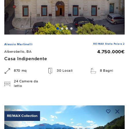
RE/MAX Stella Polare 2
Alessio Martinelli
4.750.000€
Alberobello, BA
Casa Indipendente
870 mq
30 Locali
8 Bagni
24 Camere da
letto
RE/MAX Collection