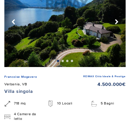
RE/MAX Città Ideale & Prestige
Francoise Mogavero
4.500.000€
Verbania, VB
Villa singola
718 mq
10 Locali
5 Bagni
4 Camere da
letto