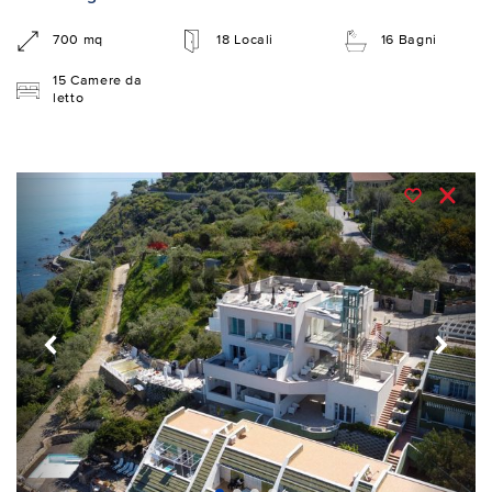
700 mq
18 Locali
16 Bagni
15 Camere da
letto