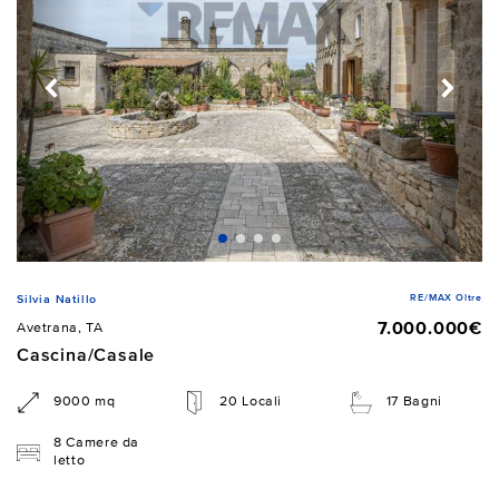
RE/MAX Oltre
Silvia Natillo
7.000.000€
Avetrana, TA
Cascina/Casale
9000 mq
20 Locali
17 Bagni
8 Camere da
letto