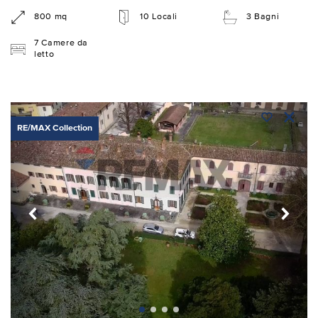
800 mq
10 Locali
3 Bagni
7 Camere da
letto
RE/MAX Collection