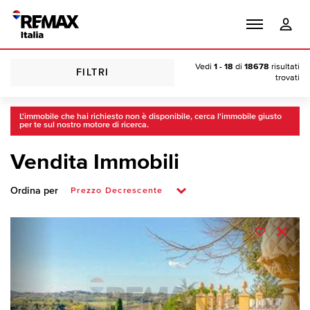
Vedi
1 - 18
di
18678
risultati
FILTRI
trovati
L'immobile che hai richiesto non è disponibile, cerca l'immobile giusto
per te sul nostro motore di ricerca.
Vendita Immobili
Ordina per