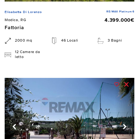
RE/MAX Platinum 6
Elisabetta Di Lorenzo
4.399.000€
Modica, RG
Fattoria
2000 mq
46 Locali
3 Bagni
12 Camere da
letto