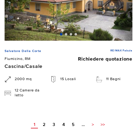
RE/MAX Fabula
Salvatore Della Corte
Richiedere quotazione
Fiumicino, RM
Cascina/Casale
2000 mq
15 Locali
11 Bagni
12 Camere da
letto
1
2
3
4
5
…
>
>>