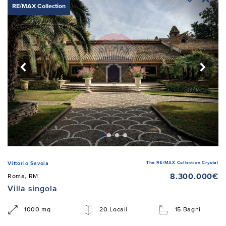
RE/MAX Collection
The RE/MAX Collection Crystal
Vittorio Savoia
8.300.000€
Roma, RM
Villa singola
1000 mq
20 Locali
15 Bagni