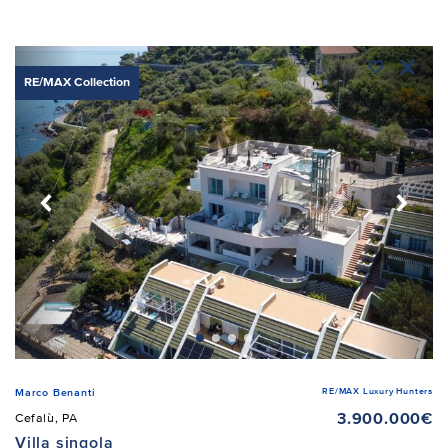
RE/MAX Collection
RE/MAX Luxury Hunters
Marco Benanti
3.900.000€
Cefalù, PA
Villa singola