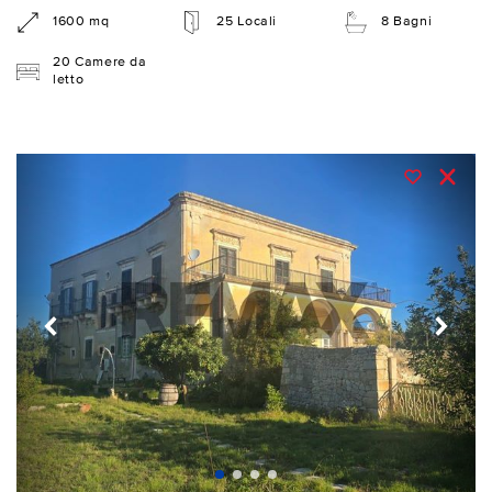
1600 mq
25 Locali
8 Bagni
20 Camere da
letto