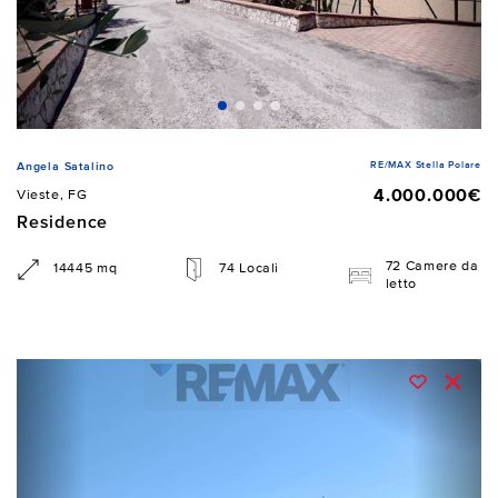
RE/MAX Stella Polare
Angela Satalino
4.000.000€
Vieste, FG
Residence
72 Camere da
14445 mq
74 Locali
letto