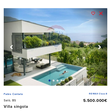
RE/MAX Class 8
Fabio Contato
5.500.000€
Salò, BS
Villa singola