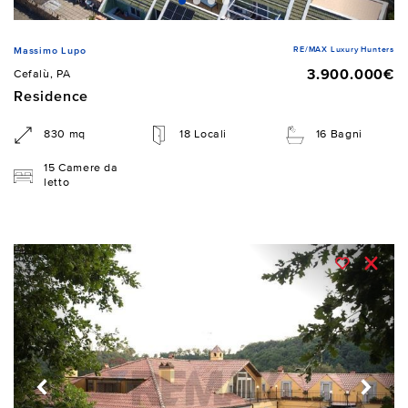
RE/MAX Luxury Hunters
Massimo Lupo
3.900.000€
Cefalù, PA
Residence
830 mq
18 Locali
16 Bagni
15 Camere da
letto