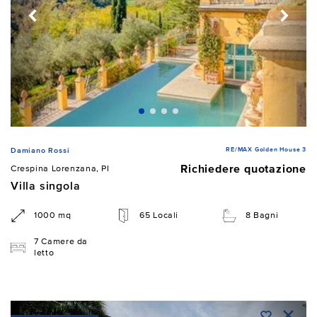
RE/MAX Golden House 3
Damiano Rossi
Richiedere quotazione
Crespina Lorenzana, PI
Villa singola
1000 mq
65 Locali
8 Bagni
7 Camere da
letto