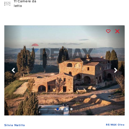
11 Camere da
letto
RE/MAX Oltre
Silvia Natillo