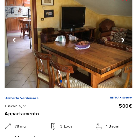
RE/MAX System
Umberto Verdemare
500€
Tuscania, VT
Appartamento
78 mq
3 Locali
1 Bagni