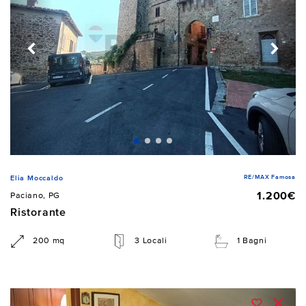
RE/MAX Famosa
Elia Moccaldo
1.200€
Paciano, PG
Ristorante
200 mq
3 Locali
1 Bagni