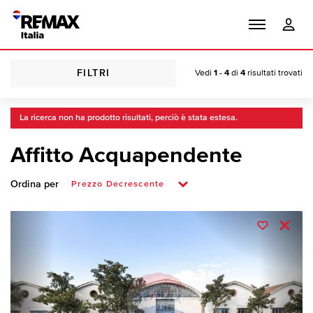
FILTRI
Vedi
1 - 4
di
4
risultati trovati
La ricerca non ha prodotto risultati, perciò è stata estesa.
Affitto Acquapendente
Ordina per