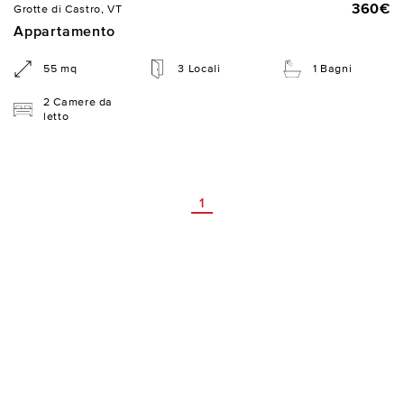
360€
Grotte di Castro, VT
Appartamento
55 mq
3 Locali
1 Bagni
2 Camere da
letto
1