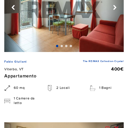
The RE/MAX Collection Crystal
Fabio Giuliani
400€
Viterbo, VT
Appartamento
60 mq
2 Locali
1 Bagni
1 Camere da
letto