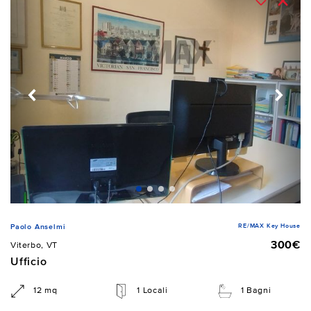
RE/MAX Key House
Paolo Anselmi
300€
Viterbo, VT
Ufficio
12 mq
1 Locali
1 Bagni