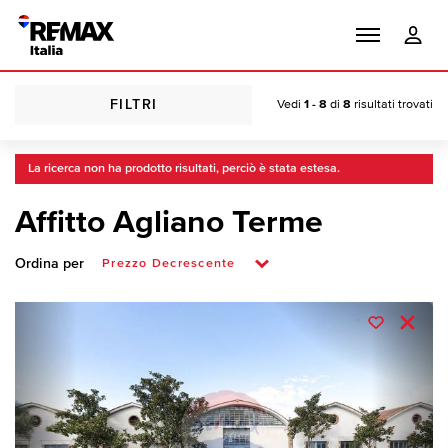
FILTRI
Vedi
1 - 8
di
8
risultati trovati
La ricerca non ha prodotto risultati, perciò è stata estesa.
Affitto Agliano Terme
Ordina per