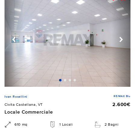
RE/MAX Blu
Ivan Rosellini
2.600€
Civita Castellana, VT
Locale Commerciale
610 mq
1 Locali
2 Bagni