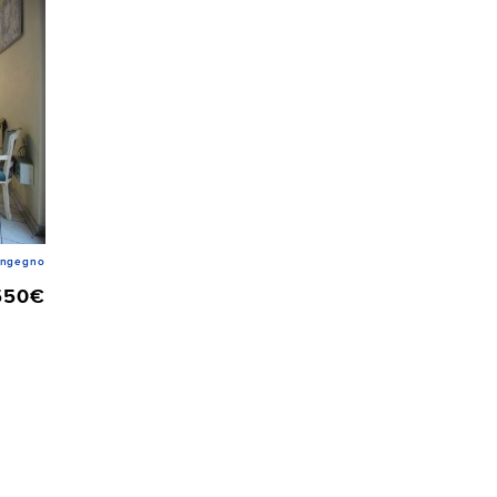
Ingegno
550€