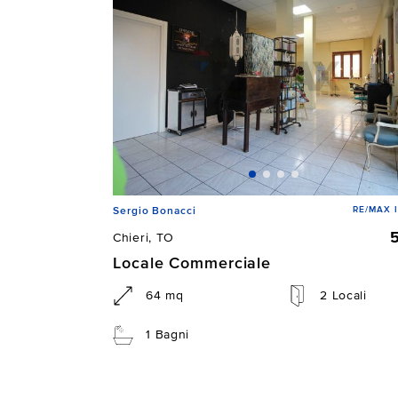
RE/MAX 
Sergio Bonacci
Chieri, TO
Locale Commerciale
64 mq
2 Locali
1 Bagni