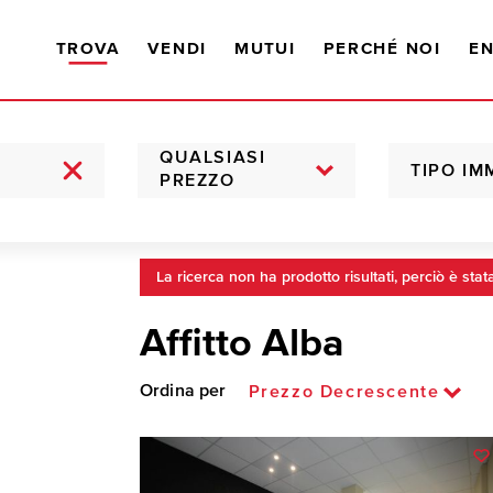
TROVA
VENDI
MUTUI
PERCHÉ NOI
EN
QUALSIASI
TIPO IM
PREZZO
La ricerca non ha prodotto risultati, perciò è stat
Affitto Alba
Ordina per
Prezzo Decrescente