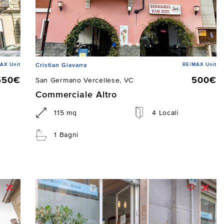
AX Unit
RE/MAX Unit
Cristian Giavarra
550€
500€
San Germano Vercellese, VC
Commerciale Altro
115 mq
4 Locali
1 Bagni