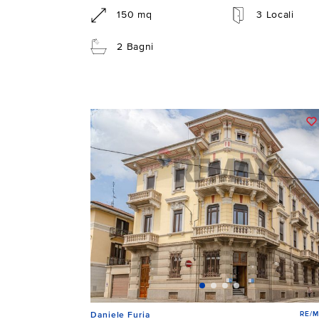
150 mq
3 Locali
2 Bagni
RE/M
Daniele Furia