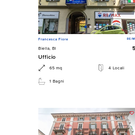
RE/M
Francesca Fiore
Biella, BI
Ufficio
65 mq
4 Locali
1 Bagni