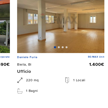
rporate
RE/MAX Unit
Daniele Furia
590€
1.400€
Biella, BI
Ufficio
220 mq
1 Locali
1 Bagni