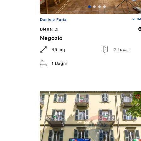
RE/M
Daniele Furia
Biella, BI
Negozio
45 mq
2 Locali
1 Bagni