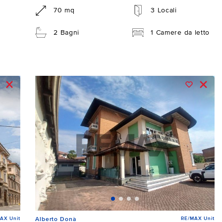
70 mq
3 Locali
2 Bagni
1 Camere da letto
AX Unit
RE/MAX Unit
Alberto Donà