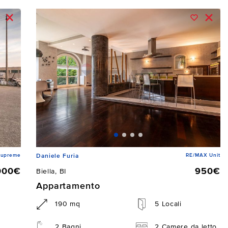
Supreme
RE/MAX Unit
Daniele Furia
000€
950€
Biella, BI
Appartamento
190 mq
5 Locali
2 Bagni
2 Camere da letto