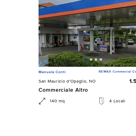
RE/MAX Commercial Co
Manuela Conti
1.
San Maurizio d'Opaglio, NO
Commerciale Altro
140 mq
4 Locali