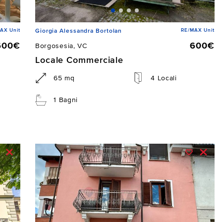
AX Unit
RE/MAX Unit
Giorgia Alessandra Bortolan
600€
600€
Borgosesia, VC
Locale Commerciale
65 mq
4 Locali
1 Bagni