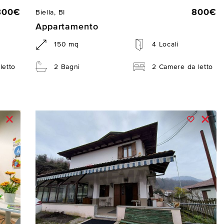
800€
800€
Biella, BI
Appartamento
150 mq
4 Locali
letto
2 Bagni
2 Camere da letto