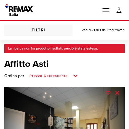
FILTRI
Vedi
1 - 1
di
1
risultati trovati
La ricerca non ha prodotto risultati, perciò è stata estesa.
Affitto Asti
Ordina per