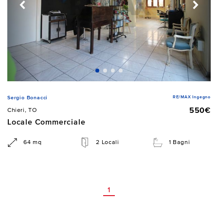
RE/MAX Ingegno
Sergio Bonacci
550€
Chieri, TO
Locale Commerciale
64 mq
2 Locali
1 Bagni
1