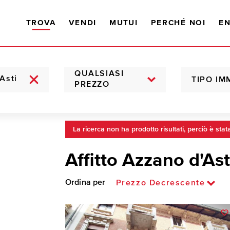
TROVA
VENDI
MUTUI
PERCHÉ NOI
EN
QUALSIASI
TIPO IM
PREZZO
La ricerca non ha prodotto risultati, perciò è stat
Affitto Azzano d'Ast
Ordina per
Prezzo Decrescente