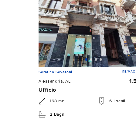
RE/MAX 
Serafino Severoni
1.
Alessandria, AL
Ufficio
168 mq
6 Locali
2 Bagni