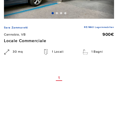
RE/MAX Lagoimmobilien
Sara Zammaretti
900€
Cannobio, VB
Locale Commerciale
30 mq
1 Locali
1 Bagni
1