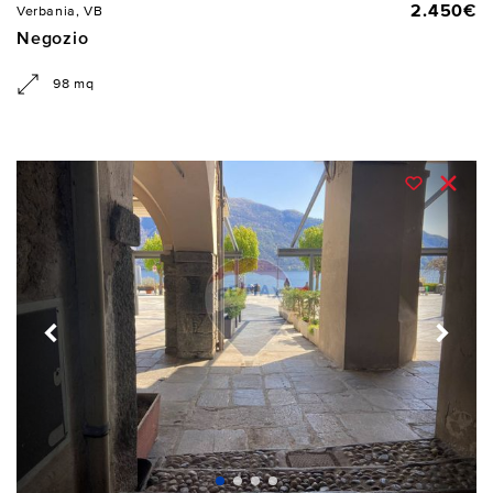
2.450€
Verbania, VB
Negozio
98 mq