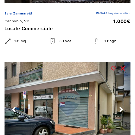
RE/MAX Lagoimmobilien
Sara Zammaretti
1.000€
Cannobio, VB
Locale Commerciale
131 mq
3 Locali
1 Bagni