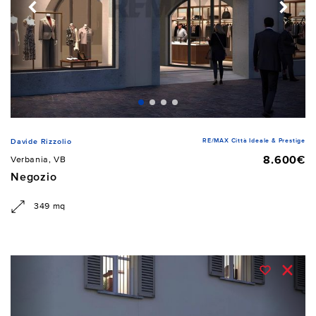
RE/MAX Città Ideale & Prestige
Davide Rizzolio
8.600€
Verbania, VB
Negozio
349 mq