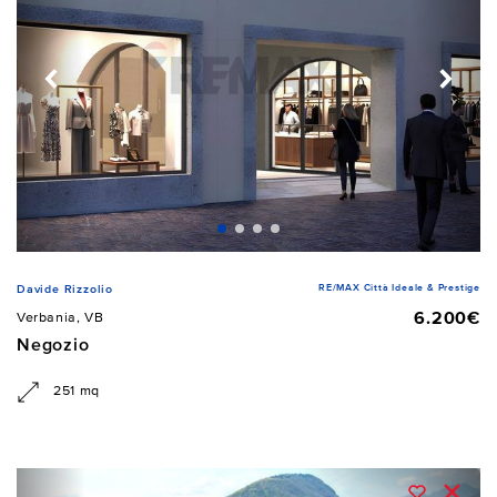
RE/MAX Città Ideale & Prestige
Davide Rizzolio
6.200€
Verbania, VB
Negozio
251 mq