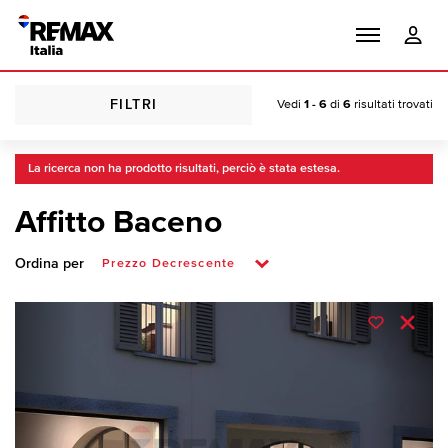
FILTRI
Vedi
1 - 6
di
6
risultati trovati
La ricerca non ha prodotto risultati, perciò è stata estesa.
Affitto Baceno
Ordina per