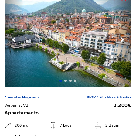
RE/MAX Città Ideale & Prestige
Francoise Mogavero
3.200€
Verbania, VB
Appartamento
206 mq
7 Locali
2 Bagni