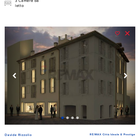
3 Camere da
letto
RE/MAX Città Ideale & Prestige
Davide Rizzolio