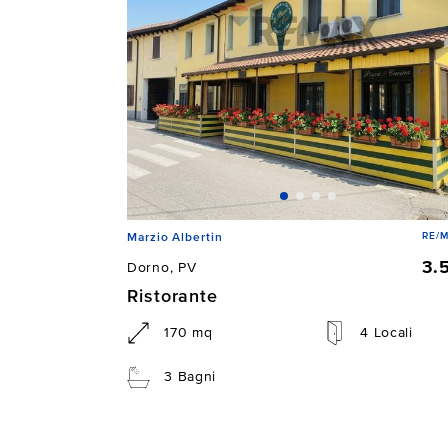
RE/M
Marzio Albertin
3.
Dorno, PV
Ristorante
170 mq
4 Locali
3 Bagni