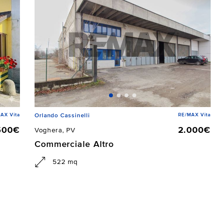
AX Vita
RE/MAX Vita
Orlando Cassinelli
500€
2.000€
Voghera, PV
Commerciale Altro
522 mq