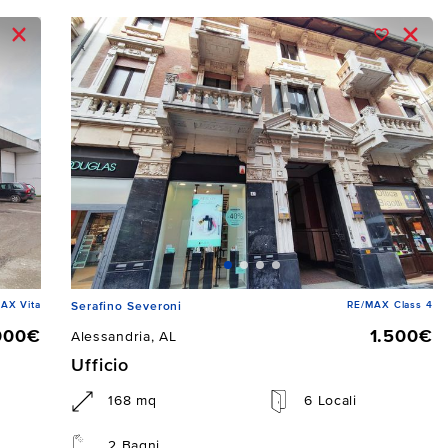
AX Vita
RE/MAX Class 4
Serafino Severoni
000€
1.500€
Alessandria, AL
Ufficio
168 mq
6 Locali
2 Bagni