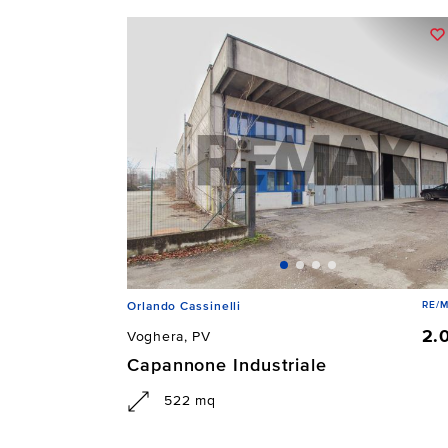
RE/M
Orlando Cassinelli
2.
Voghera, PV
Capannone Industriale
522 mq