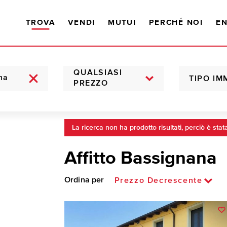
TROVA
VENDI
MUTUI
PERCHÉ NOI
EN
QUALSIASI
TIPO IM
PREZZO
La ricerca non ha prodotto risultati, perciò è stat
Affitto Bassignana
Ordina per
Prezzo Decrescente