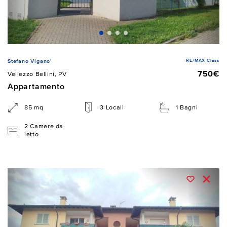
RE/MAX Class
Stefano Vigano'
750€
Vellezzo Bellini, PV
Appartamento
85 mq
3 Locali
1 Bagni
2 Camere da
letto