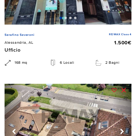
RE/MAX Class 4
Serafino Severoni
1.500€
Alessandria, AL
Ufficio
168 mq
6 Locali
2 Bagni