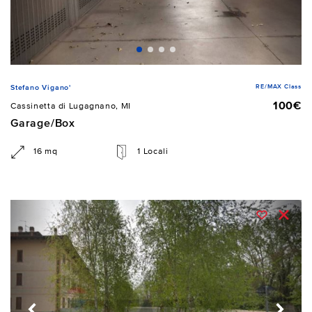
RE/MAX Class
Stefano Vigano'
100€
Cassinetta di Lugagnano, MI
Garage/Box
16 mq
1 Locali