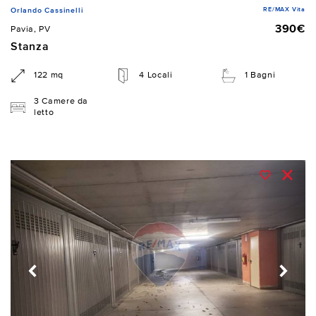
RE/MAX Vita
Orlando Cassinelli
390€
Pavia, PV
Stanza
122 mq
4 Locali
1 Bagni
3 Camere da
letto