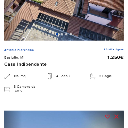
RE/MAX Agave
Antonia Fiorentino
1.250€
Basiglio, MI
Casa Indipendente
125 mq
4 Locali
2 Bagni
3 Camere da
letto