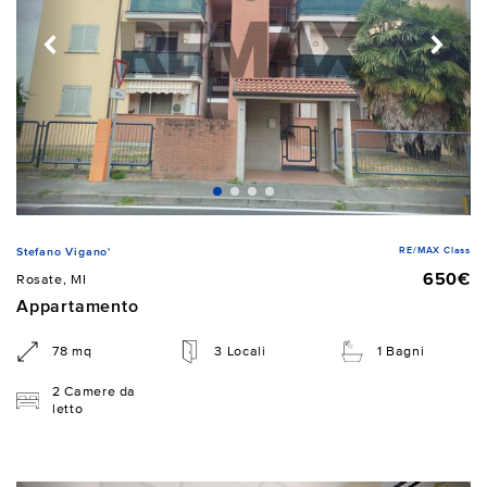
RE/MAX Class
Stefano Vigano'
650€
Rosate, MI
Appartamento
78 mq
3 Locali
1 Bagni
2 Camere da
letto