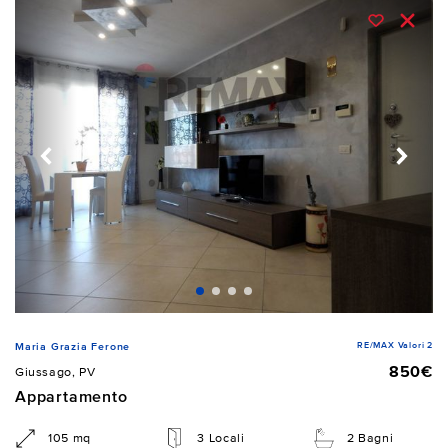
RE/MAX Valori 2
Maria Grazia Ferone
850€
Giussago, PV
Appartamento
105 mq
3 Locali
2 Bagni