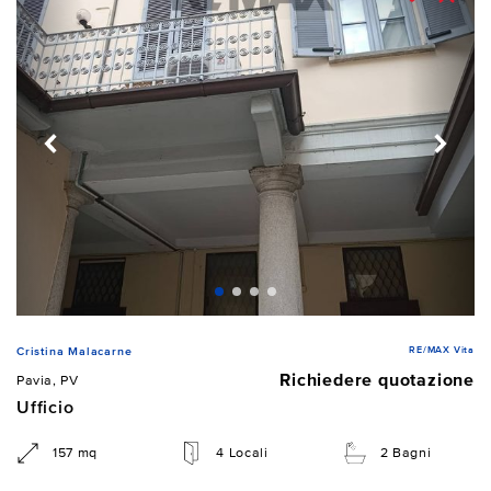
RE/MAX Vita
Cristina Malacarne
Richiedere quotazione
Pavia, PV
Ufficio
157 mq
4 Locali
2 Bagni