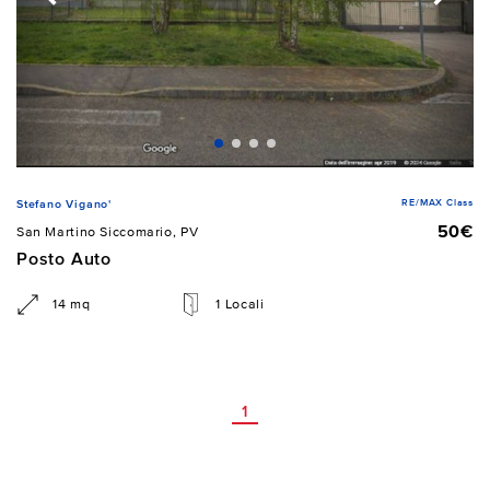
RE/MAX Class
Stefano Vigano'
50€
San Martino Siccomario, PV
Posto Auto
14 mq
1 Locali
1