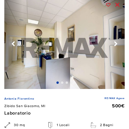
RE/MAX Agave
Antonia Fiorentino
500€
Zibido San Giacomo, MI
Laboratorio
30 mq
1 Locali
2 Bagni