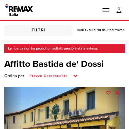
FILTRI
Vedi
1 - 18
di
18
risultati trovati
La ricerca non ha prodotto risultati, perciò è stata estesa.
Affitto Bastida de' Dossi
Ordina per