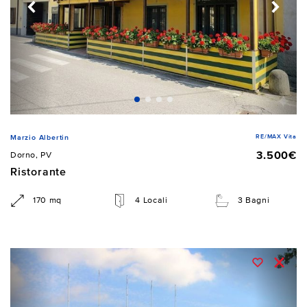
RE/MAX Vita
Marzio Albertin
3.500€
Dorno, PV
Ristorante
170 mq
4 Locali
3 Bagni