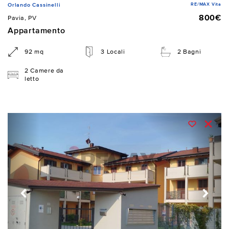
RE/MAX Vita
Orlando Cassinelli
800€
Pavia, PV
Appartamento
92 mq
3 Locali
2 Bagni
2 Camere da
letto