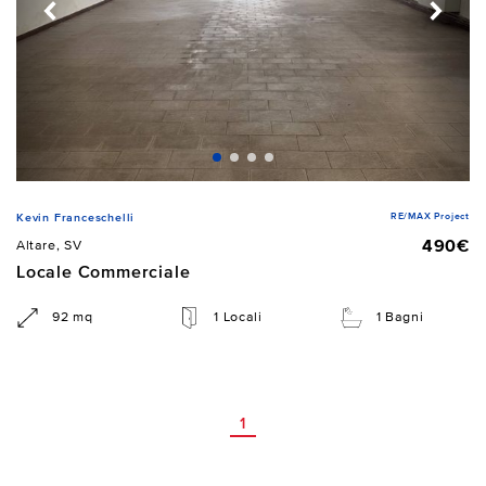
RE/MAX Project
Kevin Franceschelli
490€
Altare, SV
Locale Commerciale
92 mq
1 Locali
1 Bagni
1