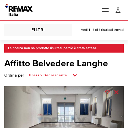
FILTRI
Vedi
1 - 1
di
1
risultati trovati
La ricerca non ha prodotto risultati, perciò è stata estesa.
Affitto Belvedere Langhe
Ordina per