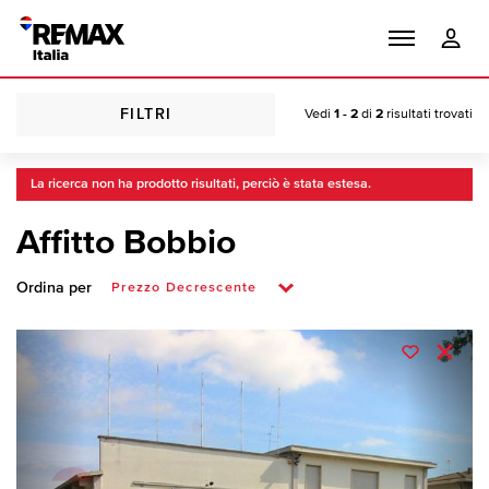
FILTRI
Vedi
1 - 2
di
2
risultati trovati
La ricerca non ha prodotto risultati, perciò è stata estesa.
Affitto Bobbio
Ordina per