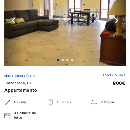
RE/MAX Family 5
Maria Chiara Figini
800€
Borzonasca, GE
Appartamento
180 mq
5 Locali
2 Bagni
3 Camere da
letto