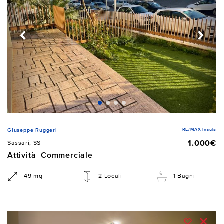
RE/MAX Insula
Giuseppe Ruggeri
1.000€
Sassari, SS
Attività Commerciale
49 mq
2 Locali
1 Bagni