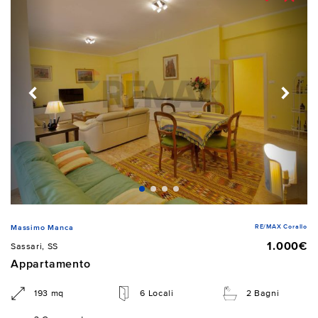
RE/MAX Corallo
Massimo Manca
1.000€
Sassari, SS
Appartamento
193 mq
6 Locali
2 Bagni