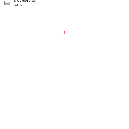
3 Camere da
letto
1