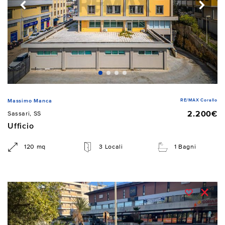
RE/MAX Corallo
Massimo Manca
2.200€
Sassari, SS
Ufficio
120 mq
3 Locali
1 Bagni