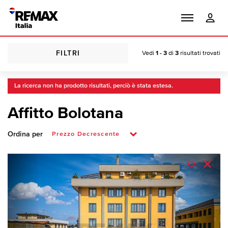
FILTRI
Vedi
1 - 3
di
3
risultati trovati
La ricerca non ha prodotto risultati, perciò è stata estesa.
Affitto Bolotana
Ordina per