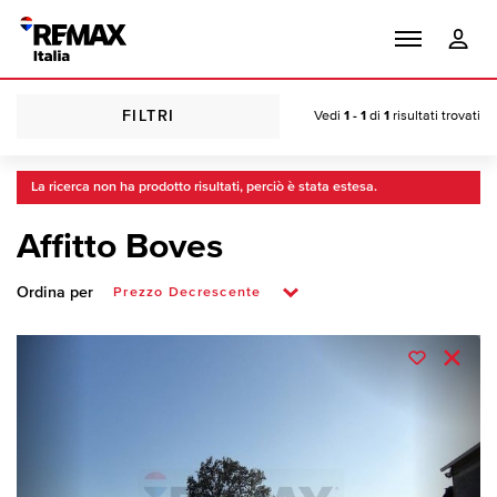
FILTRI
Vedi
1 - 1
di
1
risultati trovati
La ricerca non ha prodotto risultati, perciò è stata estesa.
Affitto Boves
Ordina per