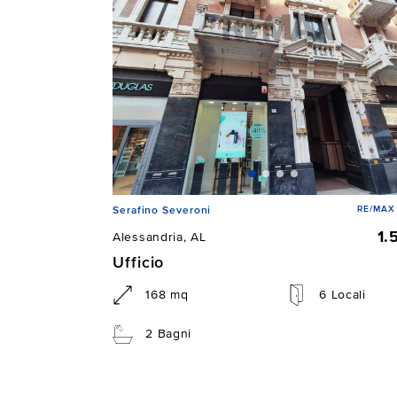
RE/MAX 
Serafino Severoni
1.
Alessandria, AL
Ufficio
168 mq
6 Locali
2 Bagni