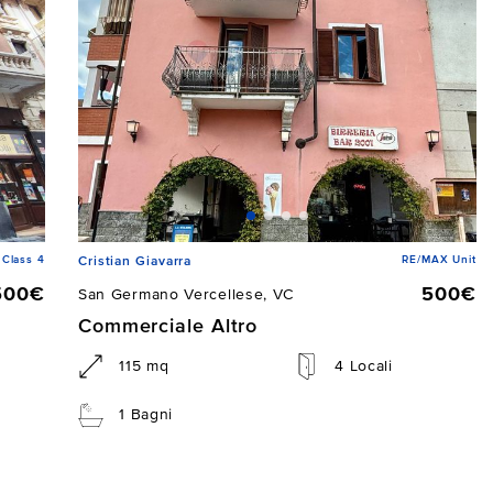
Class 4
RE/MAX Unit
Cristian Giavarra
500€
500€
San Germano Vercellese, VC
Commerciale Altro
115 mq
4 Locali
1 Bagni