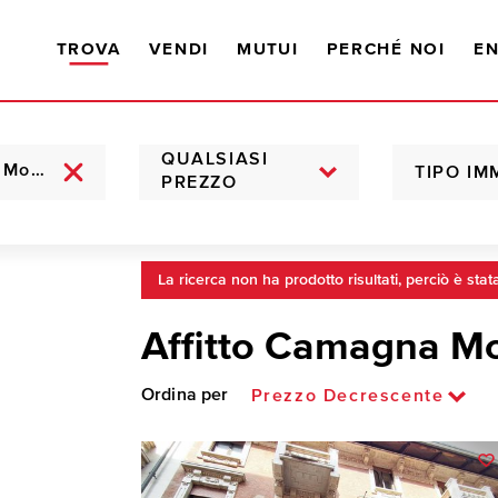
TROVA
VENDI
MUTUI
PERCHÉ NOI
EN
QUALSIASI
TIPO IM
PREZZO
La ricerca non ha prodotto risultati, perciò è stat
Affitto Camagna Mo
Ordina per
Prezzo Decrescente