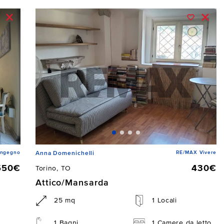
Ingegno
RE/MAX Vivere
Anna Domenichelli
550€
430€
Torino, TO
Attico/Mansarda
25 mq
1 Locali
1 Bagni
1 Camere da letto