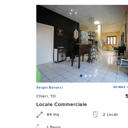
RE/MAX 
Sergio Bonacci
Chieri, TO
Locale Commerciale
64 mq
2 Locali
1 Bagni