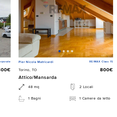
rporate
RE/MAX Class 15
Pier Nicola Matricardi
800€
800€
Torino, TO
Attico/Mansarda
48 mq
2 Locali
1 Bagni
1 Camere da letto