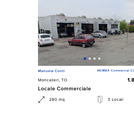
RE/MAX Commercial Co
Manuela Conti
1.
Moncalieri, TO
Locale Commerciale
280 mq
3 Locali