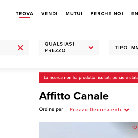
TROVA
VENDI
MUTUI
PERCHÉ NOI
EN
QUALSIASI
TIPO IM
PREZZO
La ricerca non ha prodotto risultati, perciò è stat
Affitto Canale
Ordina per
Prezzo Decrescente