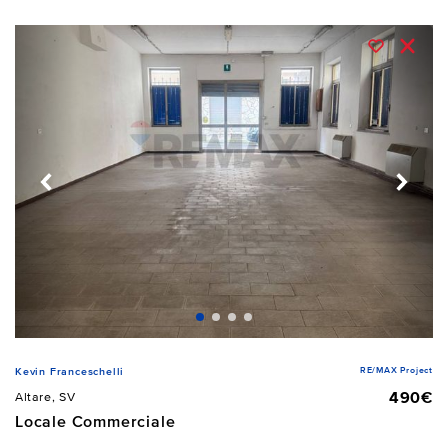
RE/MAX Project
Kevin Franceschelli
490€
Altare, SV
Locale Commerciale