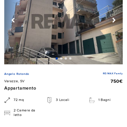
RE/MAX Family
Angelo Rotondo
750€
Varazze, SV
Appartamento
72 mq
3 Locali
1 Bagni
2 Camere da
letto