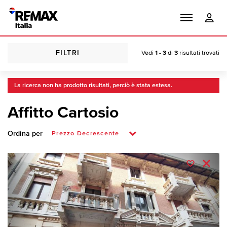
FILTRI
Vedi
1 - 3
di
3
risultati trovati
La ricerca non ha prodotto risultati, perciò è stata estesa.
Affitto Cartosio
Ordina per