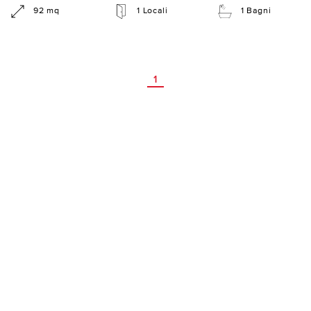
92 mq
1 Locali
1 Bagni
1