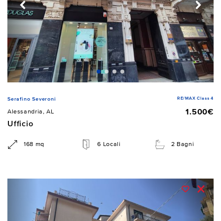
RE/MAX Class 4
Serafino Severoni
1.500€
Alessandria, AL
Ufficio
168 mq
6 Locali
2 Bagni