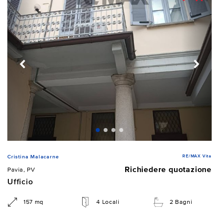
RE/MAX Vita
Cristina Malacarne
Richiedere quotazione
Pavia, PV
Ufficio
157 mq
4 Locali
2 Bagni