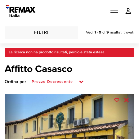
FILTRI
Vedi
1 - 9
di
9
risultati trovati
La ricerca non ha prodotto risultati, perciò è stata estesa.
Affitto Casasco
Ordina per