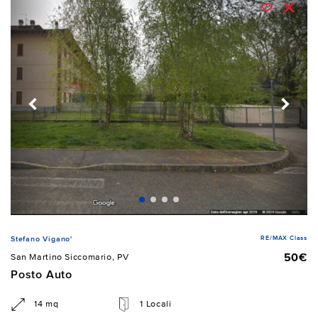
RE/MAX Class
Stefano Vigano'
50€
San Martino Siccomario, PV
Posto Auto
14 mq
1 Locali