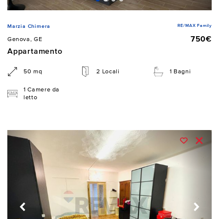
RE/MAX Family
Marzia Chimera
750€
Genova, GE
Appartamento
50 mq
2 Locali
1 Bagni
1 Camere da
letto