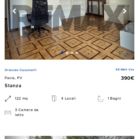
RE/MAX Vita
Orlando Cassinelli
390€
Pavia, PV
Stanza
122 mq
4 Locali
1 Bagni
3 Camere da
letto