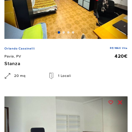
RE/MAX Vita
Orlando Cassinelli
420€
Pavia, PV
Stanza
20 mq
1 Locali