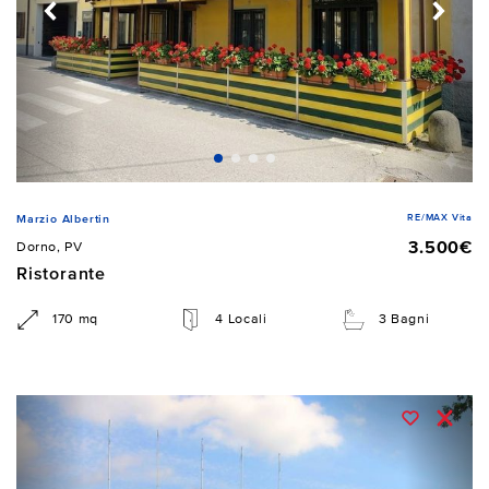
RE/MAX Vita
Marzio Albertin
3.500€
Dorno, PV
Ristorante
170 mq
4 Locali
3 Bagni