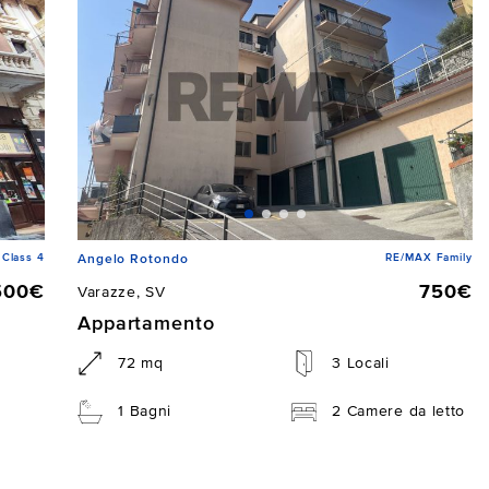
Class 4
RE/MAX Family
Angelo Rotondo
500€
750€
Varazze, SV
Appartamento
72 mq
3 Locali
1 Bagni
2 Camere da letto