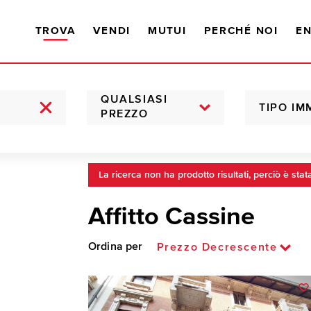
TROVA
VENDI
MUTUI
PERCHÉ NOI
EN
QUALSIASI
TIPO IM
PREZZO
La ricerca non ha prodotto risultati, perciò è stat
Affitto Cassine
Ordina per
Prezzo Decrescente