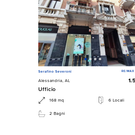
RE/MAX 
Serafino Severoni
1.
Alessandria, AL
Ufficio
168 mq
6 Locali
2 Bagni