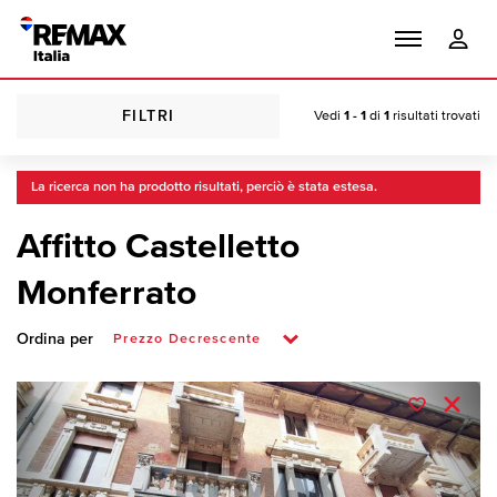
FILTRI
Vedi
1 - 1
di
1
risultati trovati
La ricerca non ha prodotto risultati, perciò è stata estesa.
Affitto Castelletto
Monferrato
Ordina per