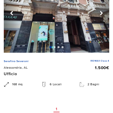
RE/MAX Class 4
Serafino Severoni
1.500€
Alessandria, AL
Ufficio
168 mq
6 Locali
2 Bagni
1