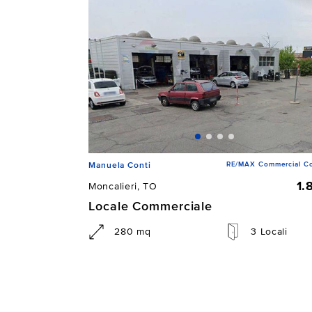
RE/MAX Commercial Co
Manuela Conti
1.
Moncalieri, TO
Locale Commerciale
280 mq
3 Locali