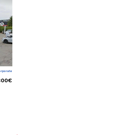
rporate
800€