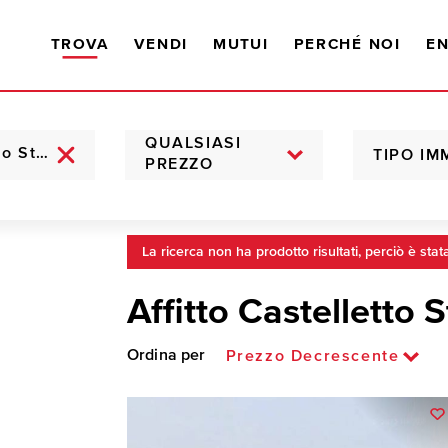
TROVA
VENDI
MUTUI
PERCHÉ NOI
EN
QUALSIASI
TIPO IM
PREZZO
La ricerca non ha prodotto risultati, perciò è stat
Affitto Castelletto 
Ordina per
Prezzo Decrescente