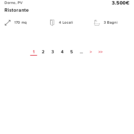
3.500€
Dorno, PV
Ristorante
170 mq
4 Locali
3 Bagni
1
2
3
4
5
…
>
>>