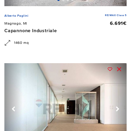
RE/MAX Class 5
Alberto Paglini
6.691€
Magnago, MI
Capannone Industriale
1460 mq