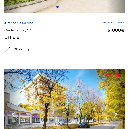
RE/MAX Class 5
Alfonso Cassarino
5.000€
Castellanza, VA
Ufficio
2079 mq