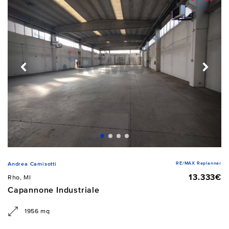
RE/MAX Replanner
Andrea Camisotti
13.333€
Rho, MI
Capannone Industriale
1956 mq