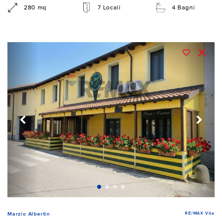
280 mq
7 Locali
4 Bagni
RE/MAX Vita
Marzio Albertin