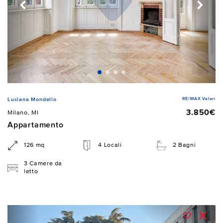
RE/MAX Valori
Luciana Mondello
3.850€
Milano, MI
Appartamento
126 mq
4 Locali
2 Bagni
3 Camere da
letto