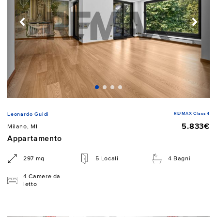
RE/MAX Class 4
Leonardo Guidi
5.833€
Milano, MI
Appartamento
297 mq
5 Locali
4 Bagni
4 Camere da
letto