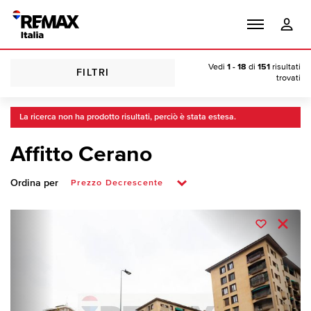
Vedi
1 - 18
di
151
risultati
FILTRI
trovati
La ricerca non ha prodotto risultati, perciò è stata estesa.
Affitto Cerano
Ordina per