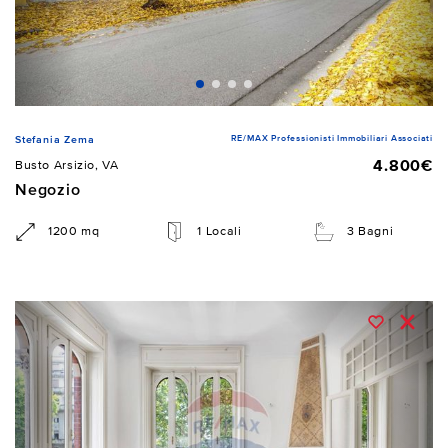
RE/MAX Professionisti Immobiliari Associati
Stefania Zema
4.800€
Busto Arsizio, VA
Negozio
1200 mq
1 Locali
3 Bagni