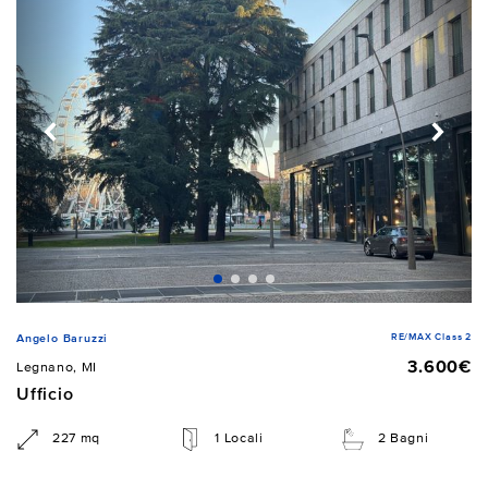
RE/MAX Class 2
Angelo Baruzzi
3.600€
Legnano, MI
Ufficio
227 mq
1 Locali
2 Bagni