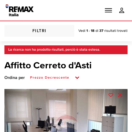
FILTRI
Vedi
1 - 18
di
37
risultati trovati
La ricerca non ha prodotto risultati, perciò è stata estesa.
Affitto Cerreto d'Asti
Ordina per