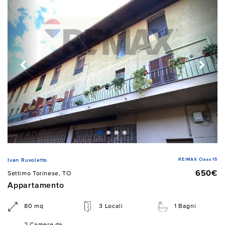
RE/MAX Class 15
Ivan Ruvoletto
650€
Settimo Torinese, TO
Appartamento
80 mq
3 Locali
1 Bagni
2 Camere da