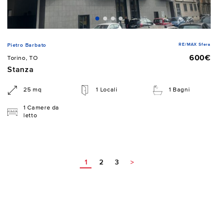
RE/MAX Sfera
Pietro Barbato
600€
Torino, TO
Stanza
25 mq
1 Locali
1 Bagni
1 Camere da
letto
1
2
3
>