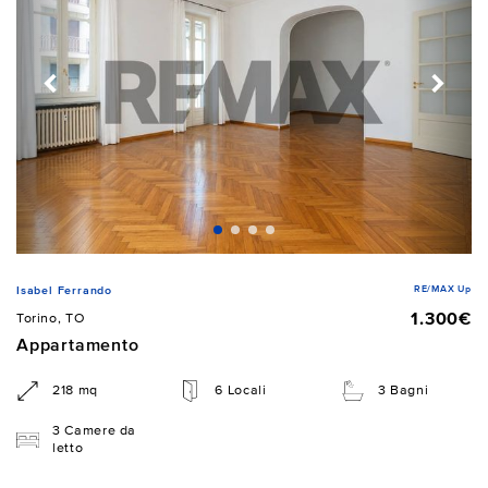
RE/MAX Up
Isabel Ferrando
1.300€
Torino, TO
Appartamento
218 mq
6 Locali
3 Bagni
3 Camere da
letto