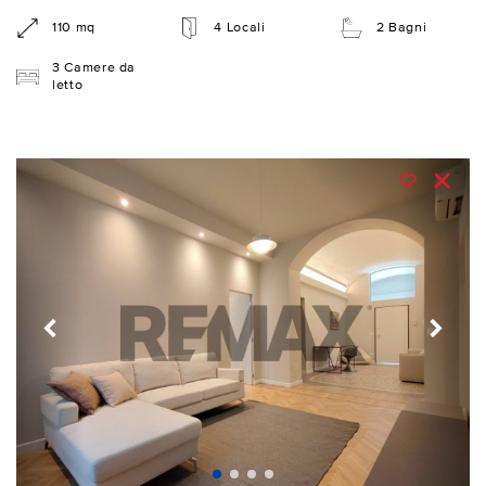
110 mq
4 Locali
2 Bagni
3 Camere da
letto