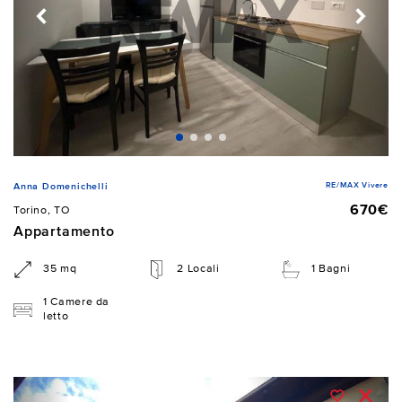
RE/MAX Vivere
Anna Domenichelli
670€
Torino, TO
Appartamento
35 mq
2 Locali
1 Bagni
1 Camere da
letto