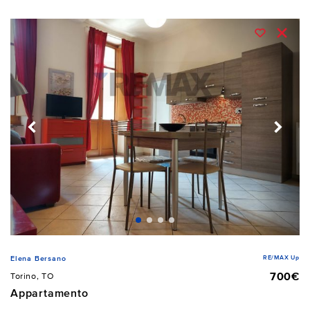
RE/MAX Up
Elena Bersano
700€
Torino, TO
Appartamento