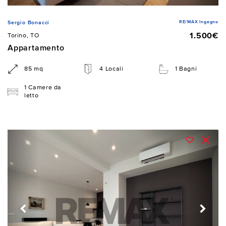
RE/MAX Ingegno
Sergio Bonacci
1.500€
Torino, TO
Appartamento
85 mq
4 Locali
1 Bagni
1 Camere da
letto