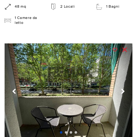
48 mq
2 Locali
1 Bagni
1 Camere da
letto