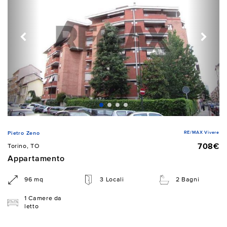
RE/MAX Vivere
Pietro Zeno
708€
Torino, TO
Appartamento
96 mq
3 Locali
2 Bagni
1 Camere da
letto