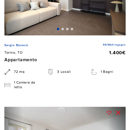
RE/MAX Ingegno
Sergio Bonacci
1.400€
Torino, TO
Appartamento
72 mq
3 Locali
1 Bagni
1 Camere da
letto