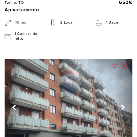
650€
Torino, TO
Appartamento
40 mq
2 Locali
1 Bagni
1 Camere da
letto