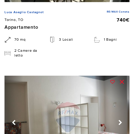
RE/MAX Cometa
Luca Aseglio Castagnot
740€
Torino, TO
Appartamento
70 mq
3 Locali
1 Bagni
2 Camere da
letto