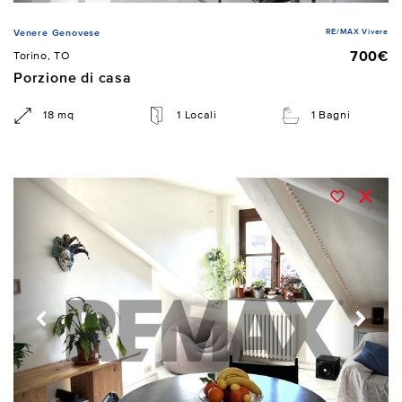
RE/MAX Vivere
Venere Genovese
700€
Torino, TO
Porzione di casa
18 mq
1 Locali
1 Bagni