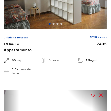
RE/MAX Vivere
Cristiana Bossola
740€
Torino, TO
Appartamento
96 mq
3 Locali
1 Bagni
2 Camere da
letto