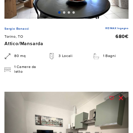
RE/MAX Ingegno
Sergio Bonacci
680€
Torino, TO
Attico/Mansarda
80 mq
3 Locali
1 Bagni
1 Camere da
letto