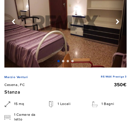
RE/MAX Prestige 3
Marzio Venturi
350€
Cesena, FC
Stanza
15 mq
1 Locali
1 Bagni
1 Camere da
letto