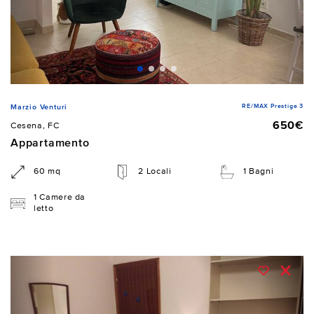
RE/MAX Prestige 3
Marzio Venturi
650€
Cesena, FC
Appartamento
60 mq
2 Locali
1 Bagni
1 Camere da
letto