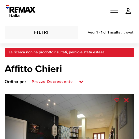
FILTRI
Vedi
1 - 1
di
1
risultati trovati
La ricerca non ha prodotto risultati, perciò è stata estesa.
Affitto Chieri
Ordina per