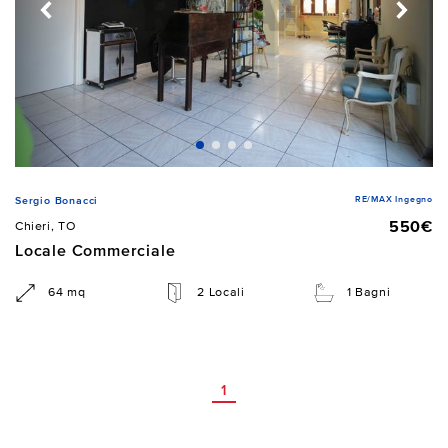
RE/MAX Ingegno
Sergio Bonacci
550€
Chieri, TO
Locale Commerciale
64 mq
2 Locali
1 Bagni
1