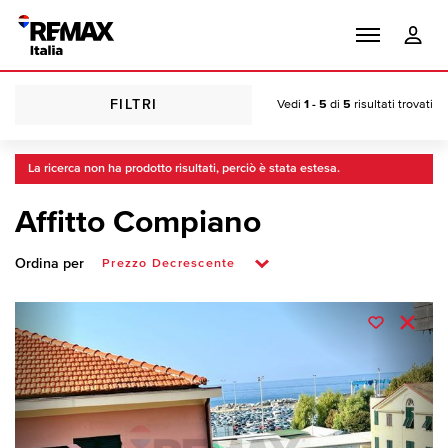
FILTRI
Vedi
1 - 5
di
5
risultati trovati
La ricerca non ha prodotto risultati, perciò è stata estesa.
Affitto Compiano
Ordina per