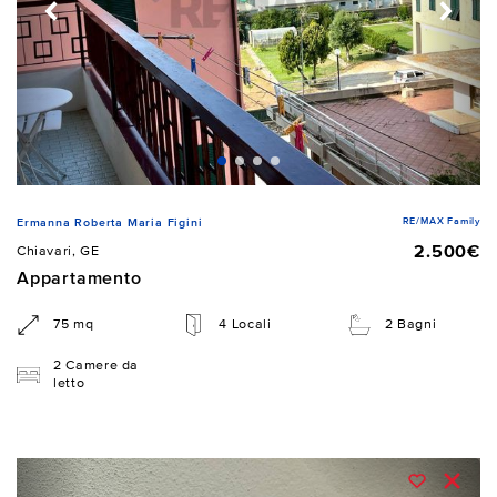
RE/MAX Family
Ermanna Roberta Maria Figini
2.500€
Chiavari, GE
Appartamento
75 mq
4 Locali
2 Bagni
2 Camere da
letto