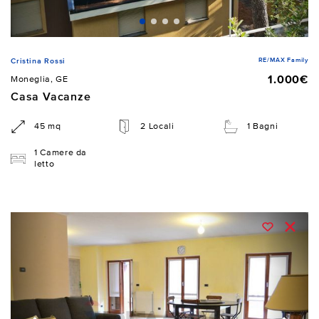
RE/MAX Family
Cristina Rossi
1.000€
Moneglia, GE
Casa Vacanze
45 mq
2 Locali
1 Bagni
1 Camere da
letto