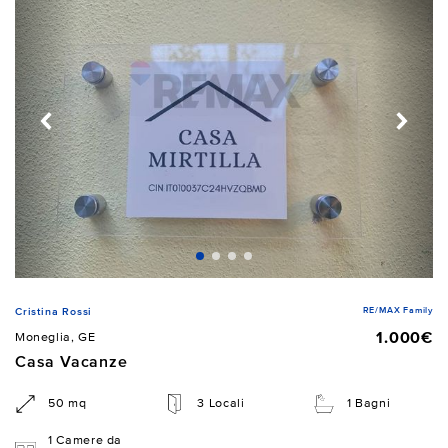
RE/MAX Family
Cristina Rossi
1.000€
Moneglia, GE
Casa Vacanze
50 mq
3 Locali
1 Bagni
1 Camere da