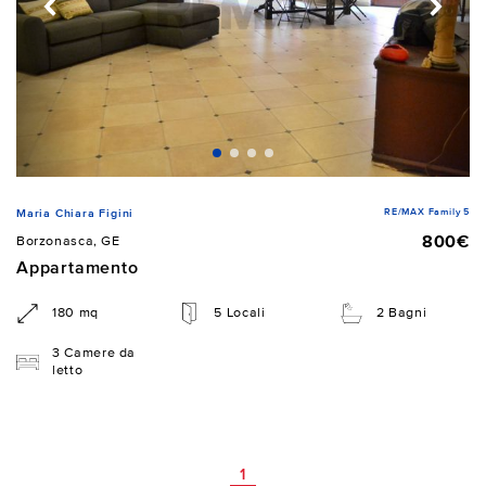
RE/MAX Family 5
Maria Chiara Figini
800€
Borzonasca, GE
Appartamento
180 mq
5 Locali
2 Bagni
3 Camere da
letto
1