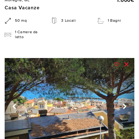
1.000€
Moneglia, GE
Casa Vacanze
50 mq
3 Locali
1 Bagni
1 Camere da
letto