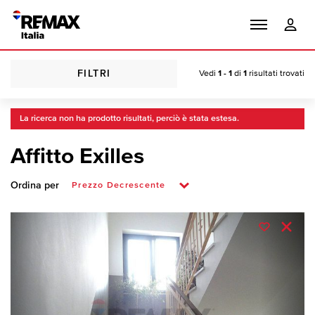
FILTRI
Vedi
1 - 1
di
1
risultati trovati
La ricerca non ha prodotto risultati, perciò è stata estesa.
Affitto Exilles
Ordina per