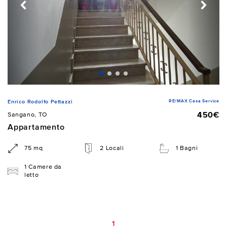
RE/MAX Casa Service
Enrico Rodolfo Pettazzi
450€
Sangano, TO
Appartamento
75 mq
2 Locali
1 Bagni
1 Camere da
letto
1