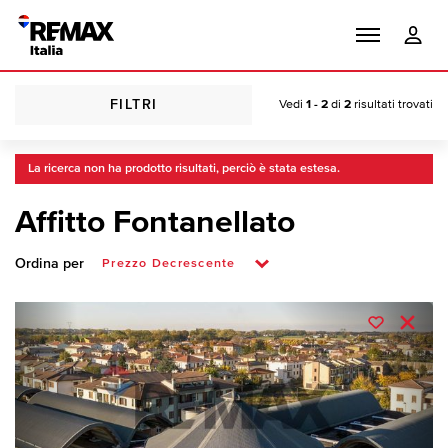
FILTRI
Vedi
1 - 2
di
2
risultati trovati
La ricerca non ha prodotto risultati, perciò è stata estesa.
Affitto Fontanellato
Ordina per