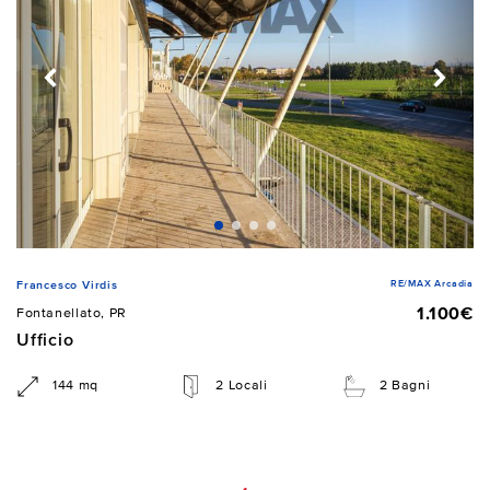
RE/MAX Arcadia
Francesco Virdis
1.100€
Fontanellato, PR
Ufficio
144 mq
2 Locali
2 Bagni