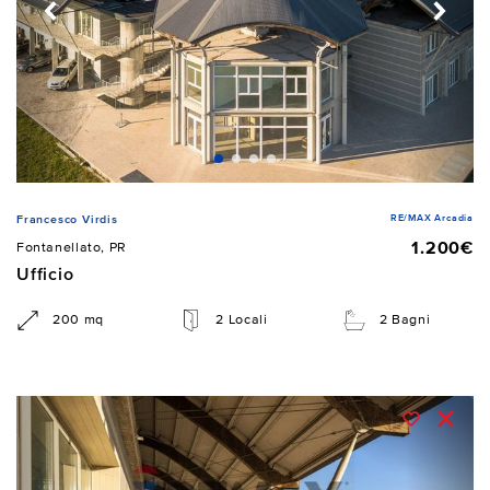
RE/MAX Arcadia
Francesco Virdis
1.200€
Fontanellato, PR
Ufficio
200 mq
2 Locali
2 Bagni