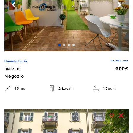
RE/MAX Unit
Daniele Furia
600€
Biella, BI
Negozio
45 mq
2 Locali
1 Bagni