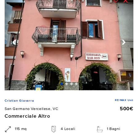
RE/MAX Unit
Cristian Giavarra
500€
San Germano Vercellese, VC
Commerciale Altro
115 mq
4 Locali
1 Bagni