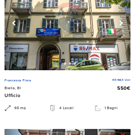
RE/MAX Unit
Francesca Fiore
550€
Biella, BI
Ufficio
65 mq
4 Locali
1 Bagni