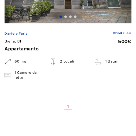
RE/MAX Unit
Daniele Furia
500€
Biella, BI
Appartamento
60 mq
2 Locali
1 Bagni
1 Camere da
letto
1