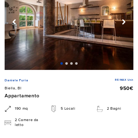
RE/MAX Unit
Daniele Furia
950€
Biella, BI
Appartamento
190 mq
5 Locali
2 Bagni
2 Camere da
letto