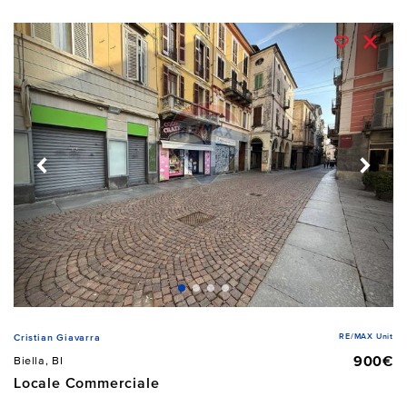
RE/MAX Unit
Cristian Giavarra
900€
Biella, BI
Locale Commerciale