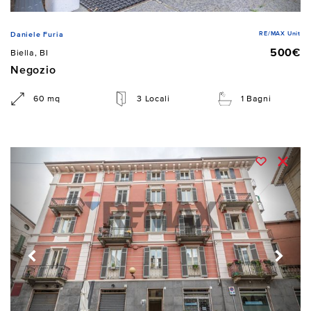
RE/MAX Unit
Daniele Furia
500€
Biella, BI
Negozio
60 mq
3 Locali
1 Bagni