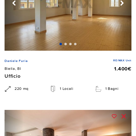
RE/MAX Unit
Daniele Furia
1.400€
Biella, BI
Ufficio
220 mq
1 Locali
1 Bagni