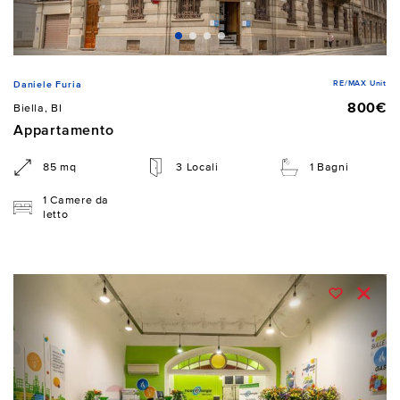
RE/MAX Unit
Daniele Furia
800€
Biella, BI
Appartamento
85 mq
3 Locali
1 Bagni
1 Camere da
letto