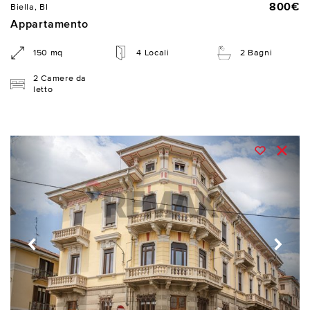
800€
Biella, BI
Appartamento
150 mq
4 Locali
2 Bagni
2 Camere da
letto