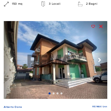
150 mq
3 Locali
2 Bagni
RE/MAX Unit
Alberto Donà