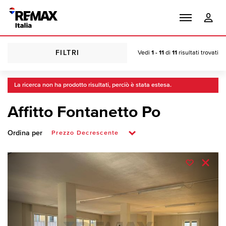
FILTRI
Vedi
1 - 11
di
11
risultati trovati
La ricerca non ha prodotto risultati, perciò è stata estesa.
Affitto Fontanetto Po
Ordina per