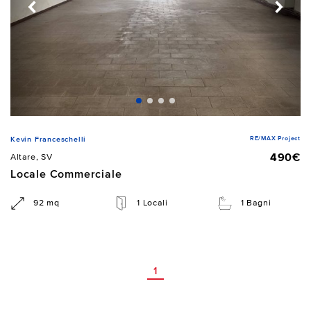
RE/MAX Project
Kevin Franceschelli
490€
Altare, SV
Locale Commerciale
92 mq
1 Locali
1 Bagni
1