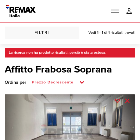
FILTRI
Vedi
1 - 1
di
1
risultati trovati
La ricerca non ha prodotto risultati, perciò è stata estesa.
Affitto Frabosa Soprana
Ordina per