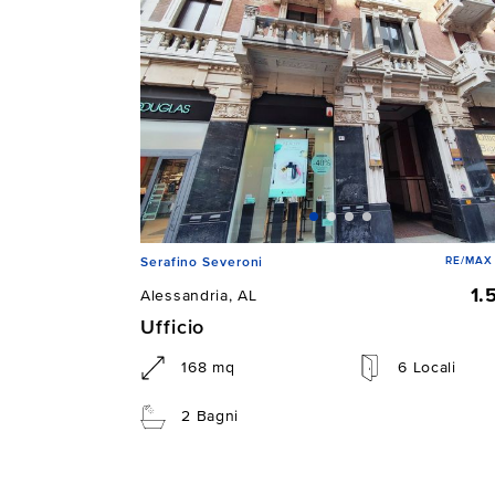
RE/MAX 
Serafino Severoni
1.
Alessandria, AL
Ufficio
168 mq
6 Locali
2 Bagni