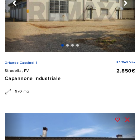
RE/MAX Vita
Orlando Cassinelli
2.850€
Stradella, PV
Capannone Industriale
970 mq