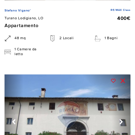
RE/MAX Class
Stefano Vigano'
400€
Turano Lodigiano, LO
Appartamento
48 mq
2 Locali
1 Bagni
1 Camere da
letto