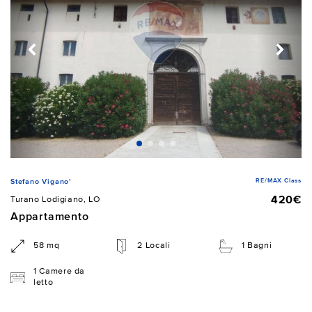
RE/MAX Class
Stefano Vigano'
420€
Turano Lodigiano, LO
Appartamento
58 mq
2 Locali
1 Bagni
1 Camere da
letto