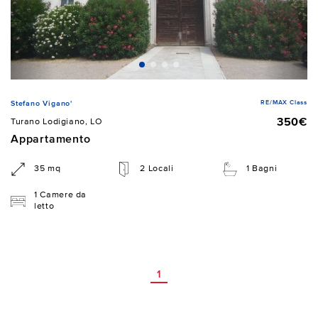
RE/MAX Class
Stefano Vigano'
350€
Turano Lodigiano, LO
Appartamento
35 mq
2 Locali
1 Bagni
1 Camere da
letto
1