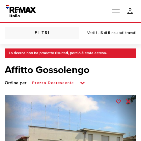
FILTRI
Vedi
1 - 5
di
5
risultati trovati
La ricerca non ha prodotto risultati, perciò è stata estesa.
Affitto Gossolengo
Ordina per