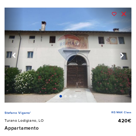
RE/MAX Class
Stefano Vigano'
420€
Turano Lodigiano, LO
Appartamento