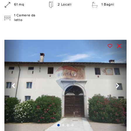
61 mq
2 Locali
1 Bagni
1 Camere da
letto