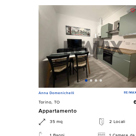
RE/MAX
Anna Domenichelli
Torino, TO
Appartamento
35 mq
2 Locali
1 Bagni
1 Camere da 