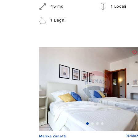
45 mq
1 Locali
1 Bagni
RE/MAX
Marika Zanetti