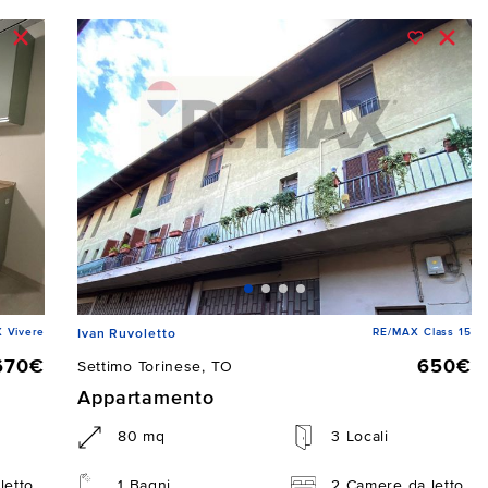
 Vivere
RE/MAX Class 15
Ivan Ruvoletto
670€
650€
Settimo Torinese, TO
Appartamento
80 mq
3 Locali
letto
1 Bagni
2 Camere da letto