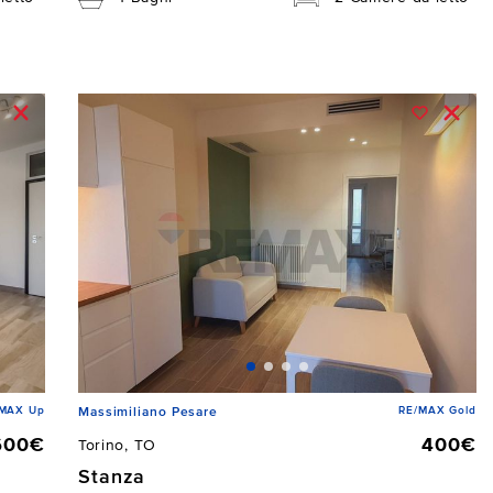
/MAX Up
RE/MAX Gold
Massimiliano Pesare
600€
400€
Torino, TO
Stanza