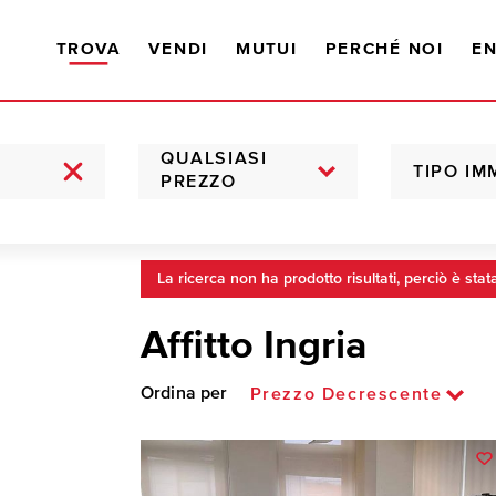
TROVA
VENDI
MUTUI
PERCHÉ NOI
EN
QUALSIASI
TIPO IM
PREZZO
La ricerca non ha prodotto risultati, perciò è stat
Affitto Ingria
Ordina per
Prezzo Decrescente