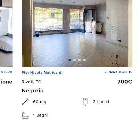
 ESTPRO
RE/MAX Class 15
Pier Nicola Matricardi
zione
700€
Rivoli, TO
Negozio
60 mq
2 Locali
1 Bagni