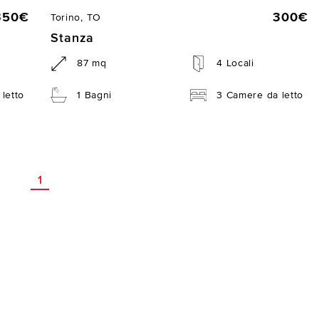
350€
300€
Torino, TO
Stanza
87 mq
4 Locali
letto
1 Bagni
3 Camere da letto
1